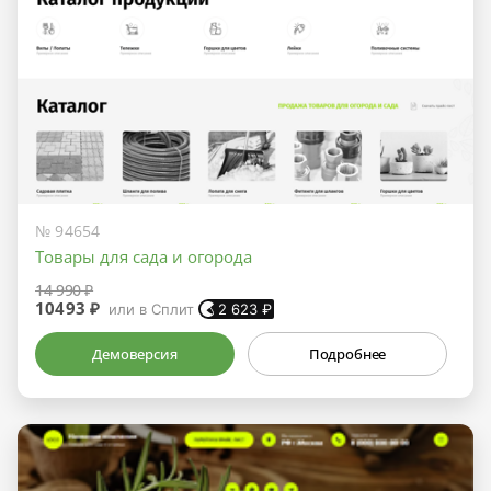
№ 94654
Товары для сада и огорода
14 990 ₽
10493 ₽
или в Сплит
2 623
₽
Демоверсия
Подробнее