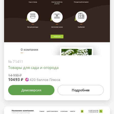
№ 71411
Товары для сада и огорода
14 990 ₽
10493 ₽
420
баллов Плюса
Демоверсия
Подробнее