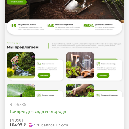
№ 95836
Товары для сада и огорода
14 990 ₽
10493 ₽
420
баллов Плюса