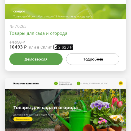
№ 70263
Товары для сада и огорода
14 990 ₽
10493 ₽
или в Сплит
2 623
₽
Демоверсия
Подробнее