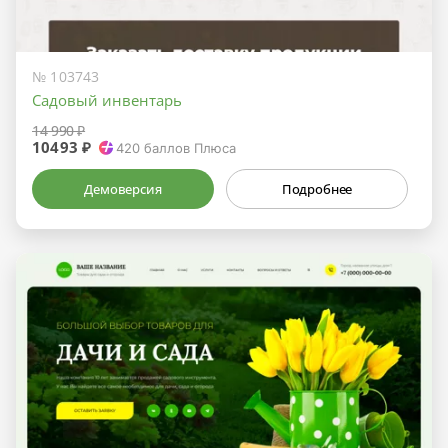
№ 103743
Садовый инвентарь
14 990 ₽
10493 ₽
420
баллов Плюса
Демоверсия
Подробнее