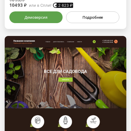
14 990 ₽
10493 ₽
или в Сплит
2 623
₽
Демоверсия
Подробнее