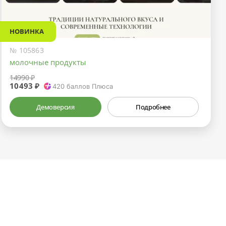
НОВИНКА
№ 105863
молочные продукты
14990 ₽
10493 ₽
420
баллов Плюса
Демоверсия
Подробнее