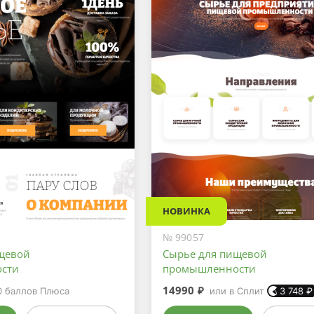
НОВИНКА
№ 99057
щевой
Сырье для пищевой
сти
промышленности
14990 ₽
0
баллов Плюса
или в Сплит
3 748
₽