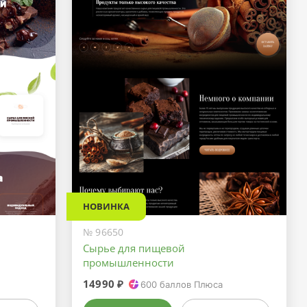
НОВИНКА
№ 96650
Сырье для пищевой
промышленности
14990 ₽
600
баллов Плюса