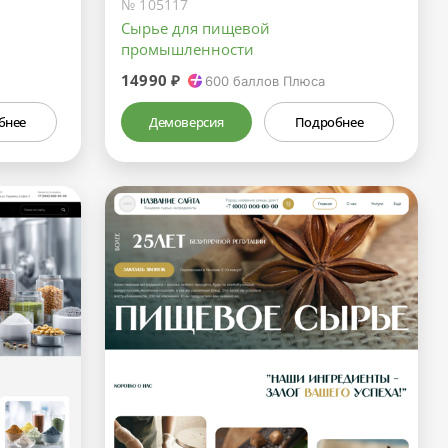
№ 105117
Сырье для пищевой
промышленности
14990 ₽
600
баллов Плюса
бнее
Демоверсия
Подробнее