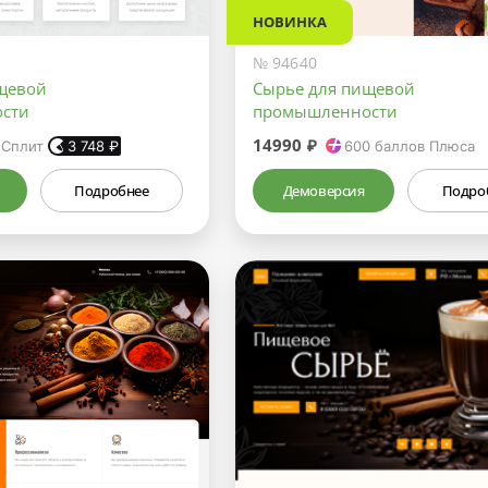
НОВИНКА
№ 94640
щевой
Сырье для пищевой
сти
промышленности
14990 ₽
 Сплит
3 748
₽
600
баллов Плюса
Подробнее
Демоверсия
Подро