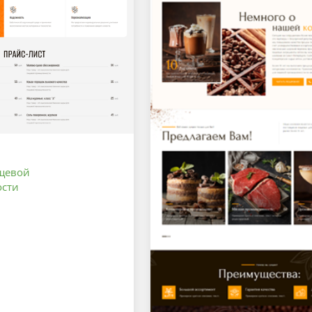
щевой
сти