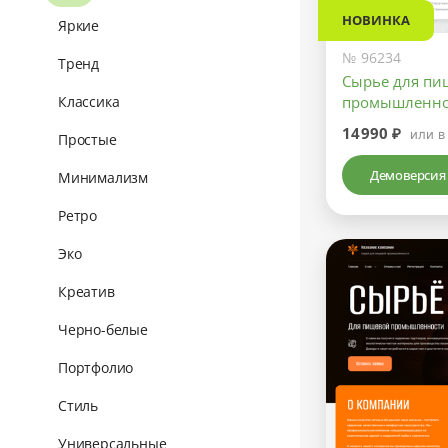
НОВИНКА
Яркие
№ 96234
Тренд
Сырье для пи
промышленно
Классика
14990 ₽
или в
Простые
Демоверсия
Минимализм
Ретро
Эко
Креатив
Черно-белые
Портфолио
Стиль
Универсальные