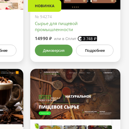
НОВИНКА
№ 94274
Сырье для пищевой
промышленности
14990 ₽
или в Сплит
3 748
₽
бнее
Демоверсия
Подробнее