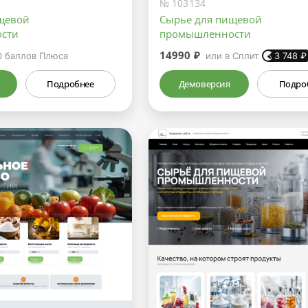
№ 103134
щевой
Сырье для пищевой
сти
промышленности
14990 ₽
0
баллов Плюса
или в Сплит
3 748
₽
Подробнее
Демоверсия
Подро