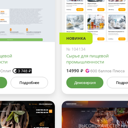
НОВИНКА
№ 104134
щевой
Сырье для пищевой
сти
промышленности
14990 ₽
 Сплит
3 748
₽
600
баллов Плюса
Подробнее
Демоверсия
Подро