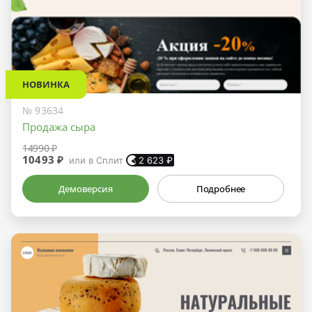
НОВИНКА
№ 93634
Продажа сыра
14990 ₽
10493 ₽
или в Сплит
2 623
₽
Демоверсия
Подробнее