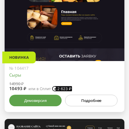
НОВИНКА
№ 104417
Сыры
14990 ₽
10493 ₽
или в Сплит
2 623
₽
Демоверсия
Подробнее