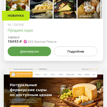
НОВИНКА
№ 104344
Продажа сыра
14990 ₽
10493 ₽
420
баллов Плюса
Демоверсия
Подробнее