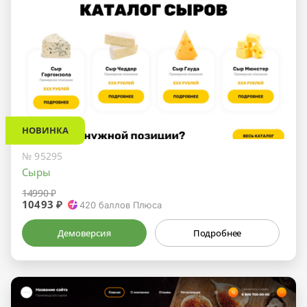
НОВИНКА
№ 95295
Сыры
14990 ₽
10493 ₽
420
баллов Плюса
Демоверсия
Подробнее