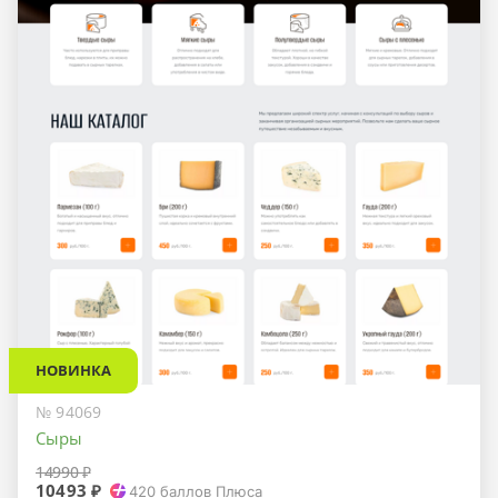
НОВИНКА
№ 94069
Сыры
14990 ₽
10493 ₽
420
баллов Плюса