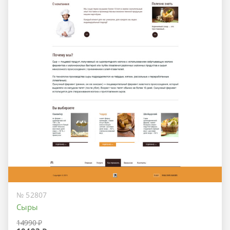
№ 52807
Сыры
14990 ₽