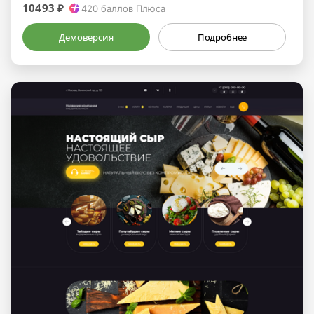
10493 ₽
420
баллов Плюса
Демоверсия
Подробнее