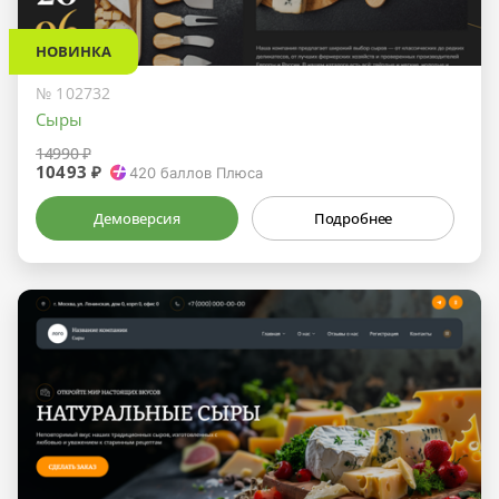
НОВИНКА
№ 102732
Сыры
14990 ₽
10493 ₽
420
баллов Плюса
Демоверсия
Подробнее