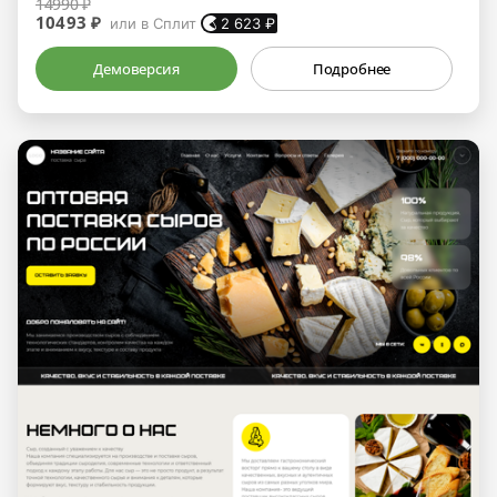
14990 ₽
10493 ₽
или в Сплит
2 623
₽
Демоверсия
Подробнее