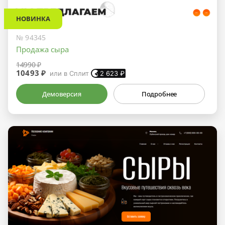
НОВИНКА
№ 94345
Продажа сыра
14990 ₽
10493 ₽
или в Сплит
2 623
₽
Демоверсия
Подробнее