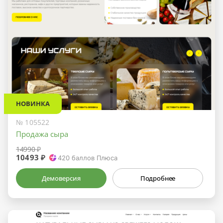
НОВИНКА
№ 105522
Продажа сыра
14990 ₽
10493 ₽
420
баллов Плюса
Демоверсия
Подробнее