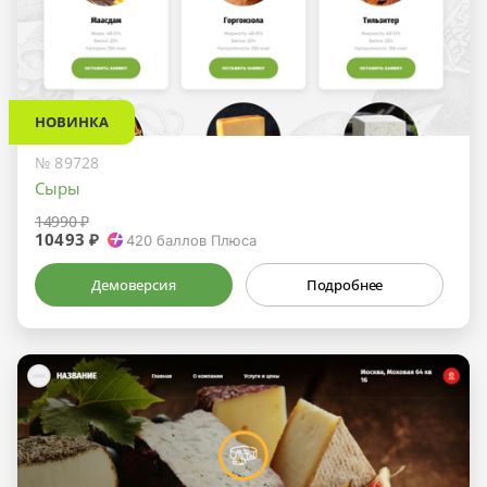
НОВИНКА
№ 89728
Сыры
14990 ₽
10493 ₽
420
баллов Плюса
Демоверсия
Подробнее