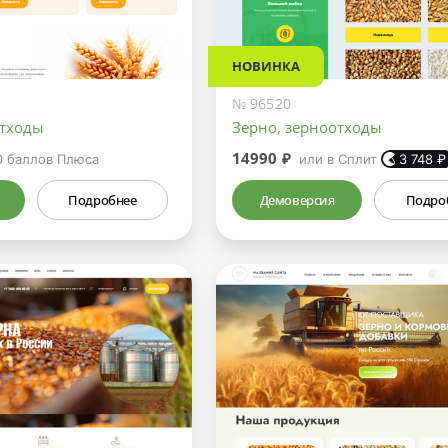
НОВИНКА
№ 96520
отходы
Зерно, зерноотходы
14990 ₽
0
баллов Плюса
или в Сплит
3 748
₽
Подробнее
Демоверсия
Подро