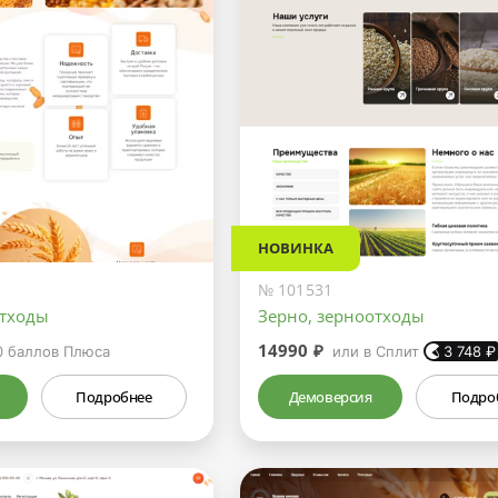
НОВИНКА
№ 101531
отходы
Зерно, зерноотходы
14990 ₽
0
баллов Плюса
или в Сплит
3 748
₽
Подробнее
Демоверсия
Подро