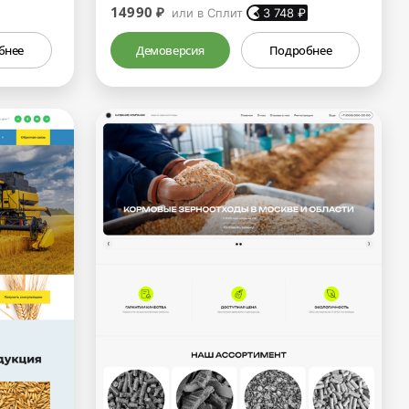
14990 ₽
или в Сплит
3 748
₽
бнее
Демоверсия
Подробнее