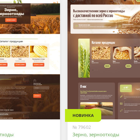
НОВИНКА
№ 79602
отходы
Зерно, зерноотходы