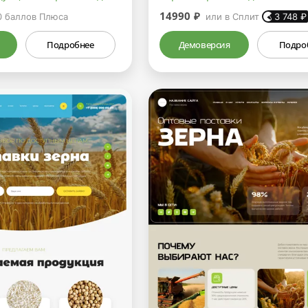
14990 ₽
0
баллов Плюса
или в Сплит
3 748
₽
Подробнее
Демоверсия
Подро