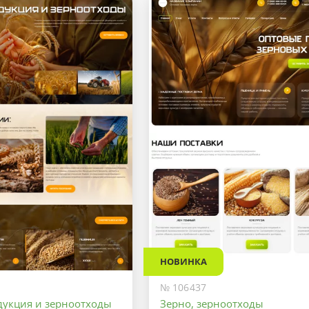
НОВИНКА
№ 106437
дукция и зерноотходы
Зерно, зерноотходы