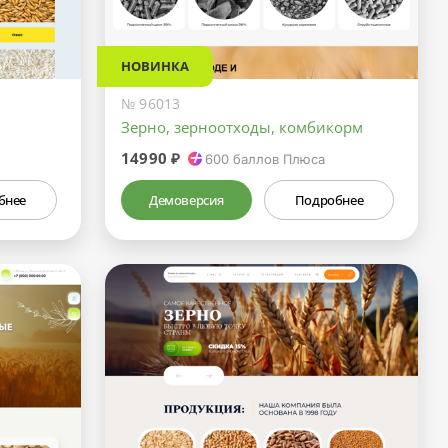
НОВИНКА
№ 96013
Зерно, зерноотходы, комбикорм
14990 ₽
600
баллов Плюса
бнее
Демоверсия
Подробнее