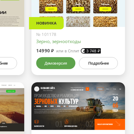
НОВИНКА
№ 101178
Зерно, зерноотходы
14990 ₽
или в Сплит
3 748
₽
бнее
Демоверсия
Подробнее