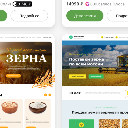
14990 ₽
 Сплит
3 748
₽
600
баллов Плюса
Подробнее
Демоверсия
Подро