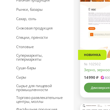
Рыбная продукция
Рынки, базары
Сахар, соль
Снэковая продукция
Специи, пряности
Столовые
НОВИНКА
Супермаркеты,
гипермаркеты
№ 102502
Суши-бары
Зерно, зерно
Сыры
14990 ₽
60
Сырье для пищевой
Демоверсия
промышленности
Торгово-развлекательные
центры, моллы
Фастфудная продукция