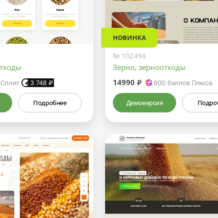
НОВИНКА
№ 102494
отходы
Зерно, зерноотходы
14990 ₽
 Сплит
3 748
₽
600
баллов Плюса
Подробнее
Демоверсия
Подро