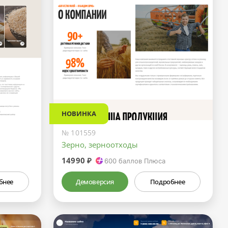
НОВИНКА
№ 101559
Зерно, зерноотходы
14990 ₽
600
баллов Плюса
бнее
Демоверсия
Подробнее