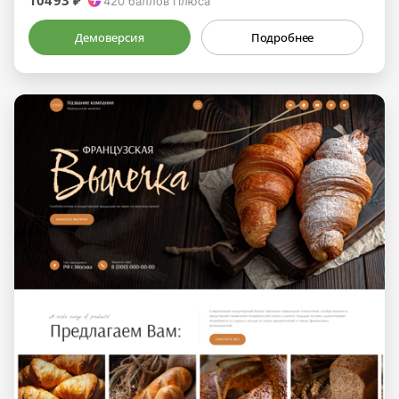
10493 ₽
420
баллов Плюса
Демоверсия
Подробнее