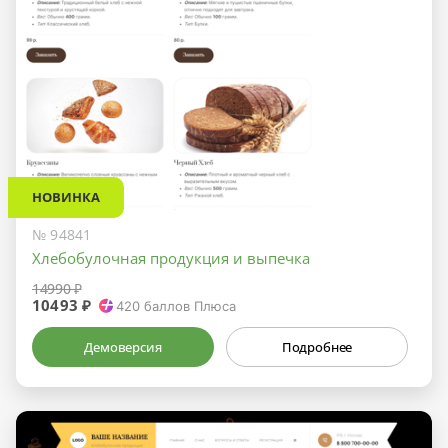
НОВИНКА
№ 94841
Хлебобулочная продукция и выпечка
14990 ₽
10493 ₽
420
баллов Плюса
Демоверсия
Подробнее