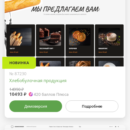
НОВИНКА
№ 87230
Хлебобулочная продукция
14990 ₽
10493 ₽
420
баллов Плюса
Демоверсия
Подробнее