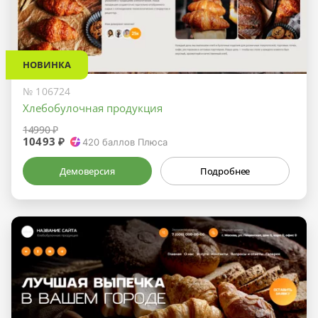
НОВИНКА
№ 106724
Хлебобулочная продукция
14990 ₽
10493 ₽
420
баллов Плюса
Демоверсия
Подробнее