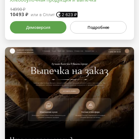
14990 ₽
10493 ₽
или в Сплит
2 623
₽
Демоверсия
Подробнее