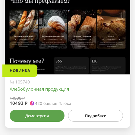
НОВИНКА
№ 105740
Хлебобулочная продукция
14990 ₽
10493 ₽
420
баллов Плюса
Демоверсия
Подробнее