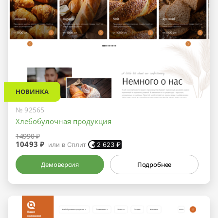
НОВИНКА
№ 92565
Хлебобулочная продукция
14990 ₽
10493 ₽
или в Сплит
2 623
₽
Демоверсия
Подробнее