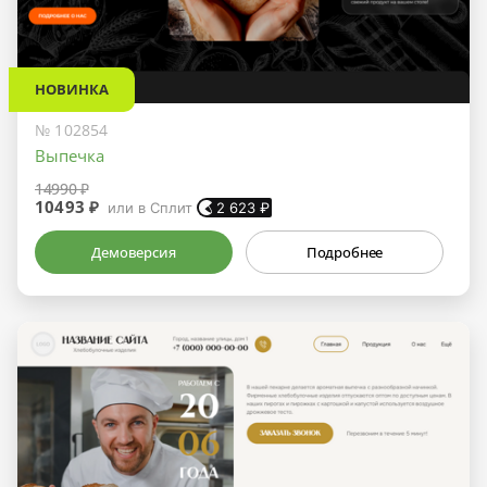
НОВИНКА
№ 102854
Выпечка
14990 ₽
10493 ₽
или в Сплит
2 623
₽
Демоверсия
Подробнее