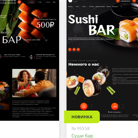
НОВИНКА
№ 95558
Суши бар