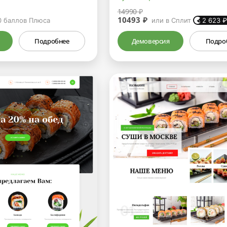
14990 ₽
10493 ₽
0
баллов Плюса
или в Сплит
2 623
Подробнее
Демоверсия
Подро