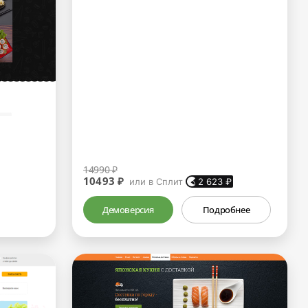
14990 ₽
10493 ₽
или в Сплит
2 623
₽
Демоверсия
Подробнее