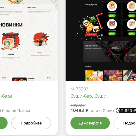
№ 78503
и-бара
Суши-бар. Суши.
14990 ₽
10493 ₽
0
баллов Плюса
или в Сплит
2 623
Подробнее
Демоверсия
Подро