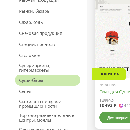
Рыбная продукция
Рынки, базары
Сахар, соль
Снэковая продукция
Специи, пряности
Столовые
Супермаркеты,
гипермаркеты
НОВИНКА
Суши-бары
№ 86089
Сыры
Сайт для Суш
14990 ₽
Сырье для пищевой
10493 ₽
промышленности
42
Торгово-развлекательные
Демоверсия
центры, моллы
Фастфудная продукция