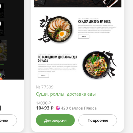
№ 77509
Суши, роллы, доставка еды
14990 ₽
10493 ₽
₽
420
баллов Плюса
бнее
Демоверсия
Подробнее