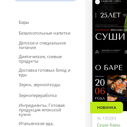
Бары
Безалкогольные напитки
Детское и специальное
питание
Диетические, соевые
продукты
Доставка готовых блюд и
еды
Зерно, зерноотходы
Зернопереработка
Ингредиенты. Готовая
НОВИНКА
продукция японской
кухни
№ 100284
Итальянская еда,
Суши-бары