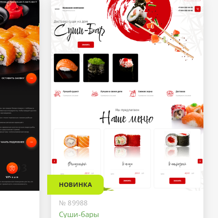
НОВИНКА
№ 89988
Суши-бары