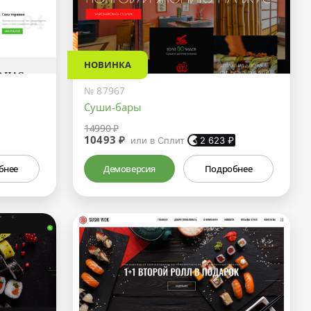
НОВИНКА
№ 87967
Суши-бары
14990 ₽
10493 ₽
или в Сплит
2 623
₽
бнее
Демоверсия
Подробнее