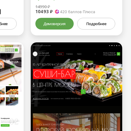
14990 ₽
10493 ₽
₽
420
баллов Плюса
бнее
Демоверсия
Подробнее