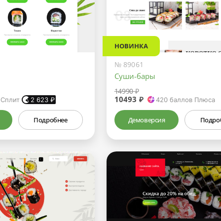
НОВИНКА
№ 89061
Суши-бары
14990 ₽
10493 ₽
 Сплит
2 623
₽
420
баллов Плюса
Подробнее
Демоверсия
Подро