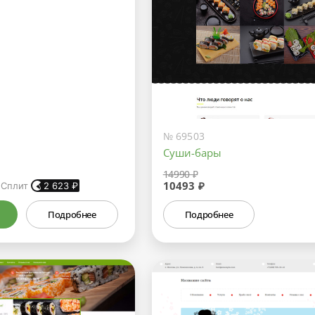
№ 69503
Суши-бары
14990 ₽
10493 ₽
 Сплит
2 623
₽
Подробнее
Подробнее