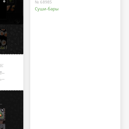
№ 68985
Суши-бары