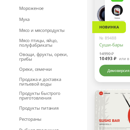
Мороженое
Мука
НОВИНКА
Мясо и мясопродукты
№ 89488
Мясо птицы, яйцо,
Суши-бары
полуфабрикаты
14990 ₽
Овощи, фрукты, орехи,
10493 ₽
грибы
или в
Орехи, семечки
Демоверсия
Продажа и доставка
питьевой воды
Продукты быстрого
приготовления
Продукты питания
Рестораны