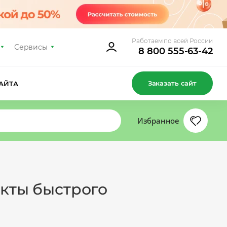
Работаем по всей России
Сервисы
8 800 555-63-42
Заказать сайт
АЙТА
Избранное
укты быстрого