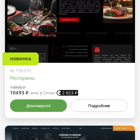
НОВИНКА
№ 105310
Рестораны
14990 ₽
10493 ₽
или в Сплит
2 623
₽
Демоверсия
Подробнее