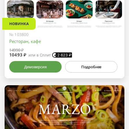
НОВИНКА
№ 103800
Ресторан, кафе
14990 ₽
10493 ₽
или в Сплит
2 623
₽
Демоверсия
Подробнее