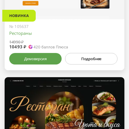
НОВИНКА
№ 105637
Рестораны
14990 ₽
10493 ₽
420
баллов Плюса
Демоверсия
Подробнее