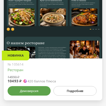
НОВИНКА
№ 105614
Ресторан
14990 ₽
10493 ₽
420
баллов Плюса
Демоверсия
Подробнее