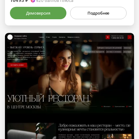
10493 ₽
420
баллов Плюса
Демоверсия
Подробнее