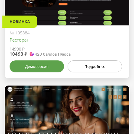
НОВИНКА
№ 105884
Ресторан
14990 ₽
10493 ₽
420
баллов Плюса
Демоверсия
Подробнее