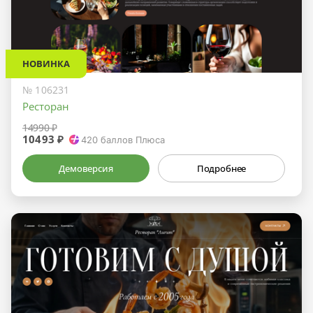
НОВИНКА
№ 106231
Ресторан
14990 ₽
10493 ₽
420
баллов Плюса
Демоверсия
Подробнее