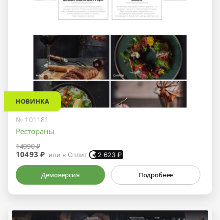
НОВИНКА
№ 101181
Рестораны
14990 ₽
10493 ₽
или в Сплит
2 623
₽
Демоверсия
Подробнее