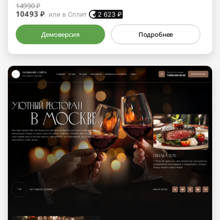
14990 ₽
10493 ₽
или в Сплит
2 623
₽
Демоверсия
Подробнее