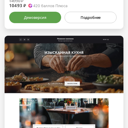
14990 ₽
10493 ₽
420
баллов Плюса
Демоверсия
Подробнее