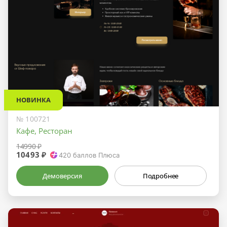
НОВИНКА
№ 100721
Кафе, Ресторан
14990 ₽
10493 ₽
420
баллов Плюса
Демоверсия
Подробнее