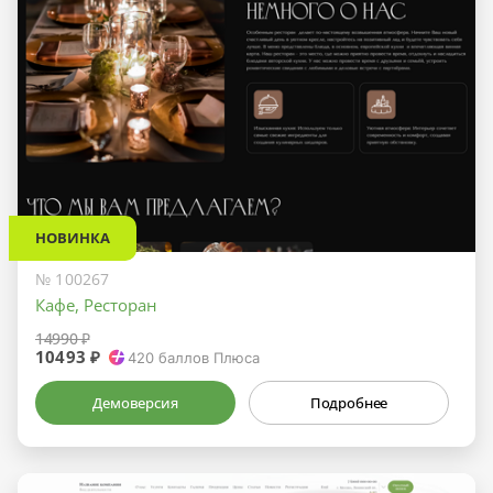
НОВИНКА
№ 100267
Кафе, Ресторан
14990 ₽
10493 ₽
420
баллов Плюса
Демоверсия
Подробнее