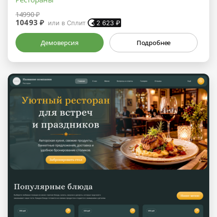
14990 ₽
10493 ₽
или в Сплит
2 623
₽
Демоверсия
Подробнее