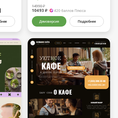
14990 ₽
10493 ₽
₽
420
баллов Плюса
бнее
Демоверсия
Подробнее