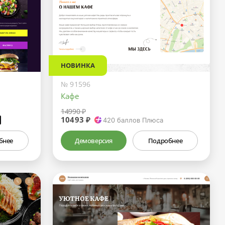
НОВИНКА
№ 91596
Кафе
14990 ₽
10493 ₽
₽
420
баллов Плюса
бнее
Демоверсия
Подробнее