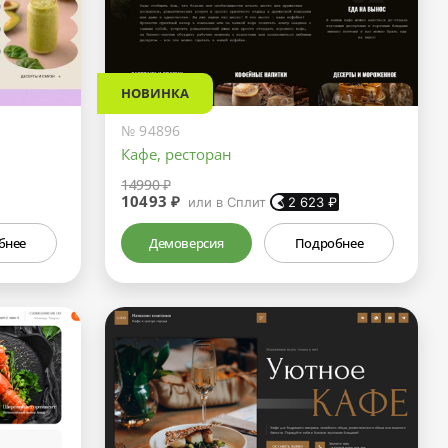
НОВИНКА
№ 94896
Кафе, ресторан
14990 ₽
10493 ₽
или в Сплит
2 623
₽
бнее
Демоверсия
Подробнее