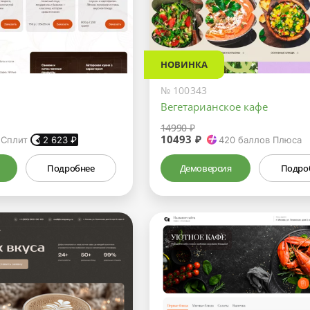
НОВИНКА
№ 100343
Вегетарианское кафе
14990 ₽
10493 ₽
 Сплит
2 623
₽
420
баллов Плюса
Подробнее
Демоверсия
Подро