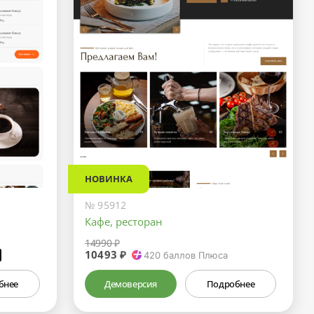
НОВИНКА
№ 95912
Кафе, ресторан
14990 ₽
10493 ₽
₽
420
баллов Плюса
бнее
Демоверсия
Подробнее