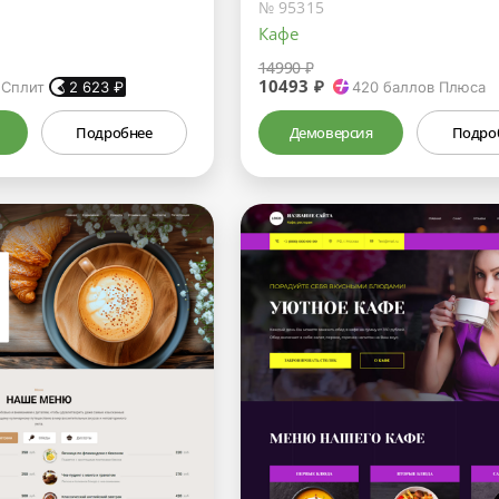
№ 95315
Кафе
14990 ₽
10493 ₽
 Сплит
2 623
₽
420
баллов Плюса
Подробнее
Демоверсия
Подро