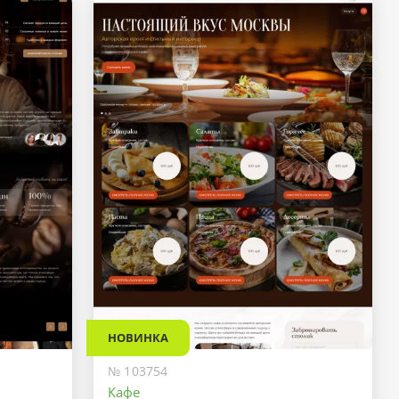
НОВИНКА
№ 103754
Кафе