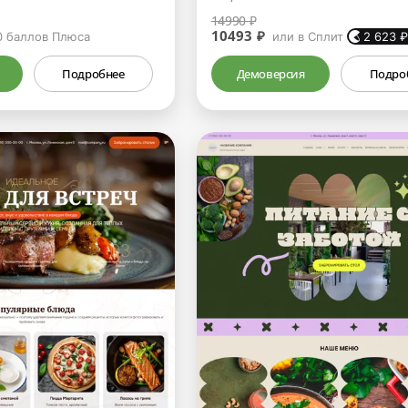
14990 ₽
10493 ₽
0
баллов Плюса
или в Сплит
2 623
Подробнее
Демоверсия
Подро