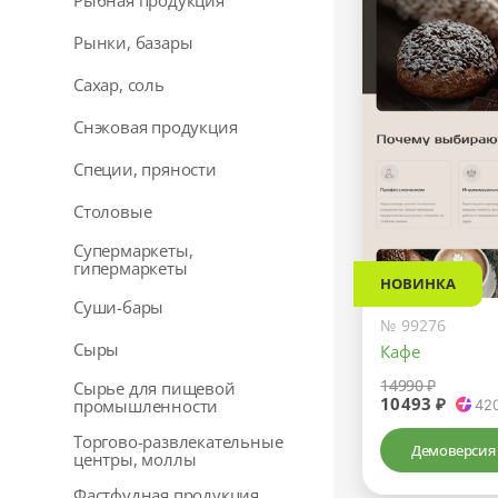
Рыбная продукция
Рынки, базары
Сахар, соль
Снэковая продукция
Специи, пряности
Столовые
Супермаркеты,
гипермаркеты
НОВИНКА
Суши-бары
№ 99276
Сыры
Кафе
14990 ₽
Сырье для пищевой
10493 ₽
промышленности
42
Торгово-развлекательные
Демоверсия
центры, моллы
Фастфудная продукция