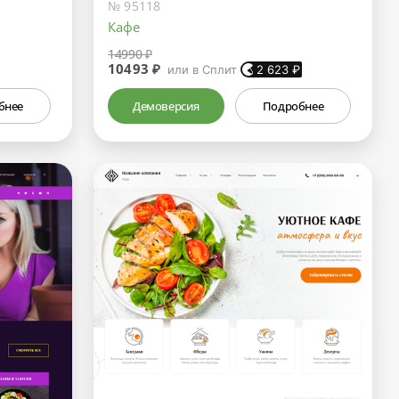
№ 95118
Кафе
14990 ₽
10493 ₽
или в Сплит
2 623
₽
бнее
Демоверсия
Подробнее