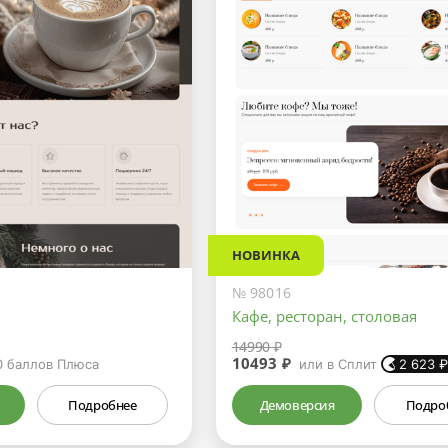
НОВИНКА
№ 98016
Кафе, ресторан, столовая
14990 ₽
10493 ₽
0
баллов Плюса
или в Сплит
2 623
Подробнее
Демоверсия
Подро