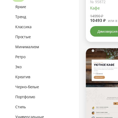
№ 95872
Яркие
Кафе
14990 ₽
Тренд
10493 ₽
или в
Классика
Демоверсия
Простые
Минимализм
Ретро
Эко
Креатив
Черно-белые
Портфолио
Стиль
Универсальные