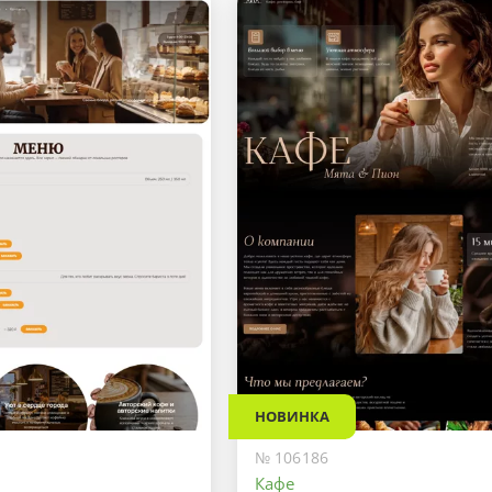
НОВИНКА
№ 106186
Кафе