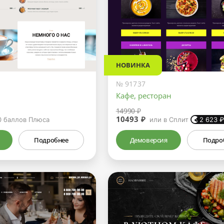
НОВИНКА
№ 91737
Кафе, ресторан
14990 ₽
10493 ₽
0
баллов Плюса
или в Сплит
2 623
Подробнее
Демоверсия
Подро