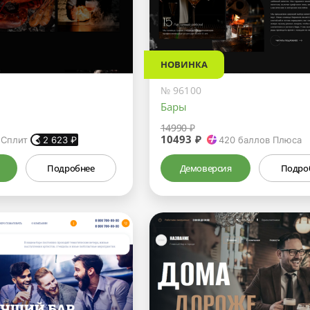
НОВИНКА
№ 96100
Бары
14990 ₽
10493 ₽
 Сплит
2 623
₽
420
баллов Плюса
Подробнее
Демоверсия
Подро