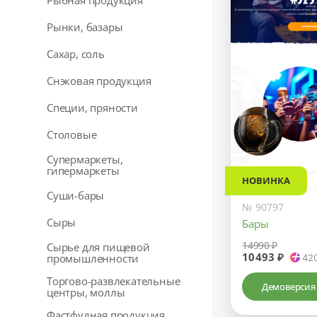
Рыбная продукция
Рынки, базары
Сахар, соль
Снэковая продукция
Специи, пряности
Столовые
Супермаркеты,
гипермаркеты
НОВИНКА
Суши-бары
№ 90797
Сыры
Бары
14990 ₽
Сырье для пищевой
10493 ₽
промышленности
42
Торгово-развлекательные
Демоверсия
центры, моллы
Фастфудная продукция