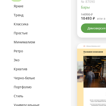
№ 87090
Яркие
Бары
14990 ₽
Тренд
10493 ₽
или в
Классика
Демоверсия
Простые
Минимализм
Ретро
Эко
Креатив
Черно-белые
Портфолио
Стиль
Универсальные