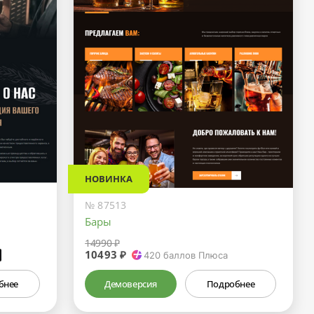
НОВИНКА
№ 87513
Бары
14990 ₽
10493 ₽
₽
420
баллов Плюса
бнее
Демоверсия
Подробнее