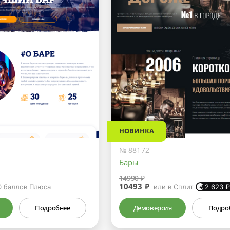
НОВИНКА
№ 88172
Бары
14990 ₽
10493 ₽
0
баллов Плюса
или в Сплит
2 623
Подробнее
Демоверсия
Подро