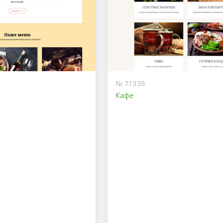
№ 71339
Кафе