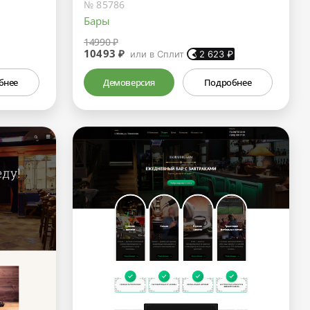
№ 85786
Бары
14990 ₽
10493 ₽
или в Сплит
2 623
₽
бнее
Демоверсия
Подробнее