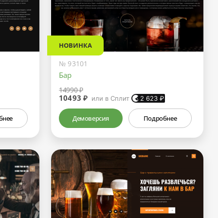
НОВИНКА
№ 93101
Бар
14990 ₽
10493 ₽
или в Сплит
2 623
₽
бнее
Демоверсия
Подробнее