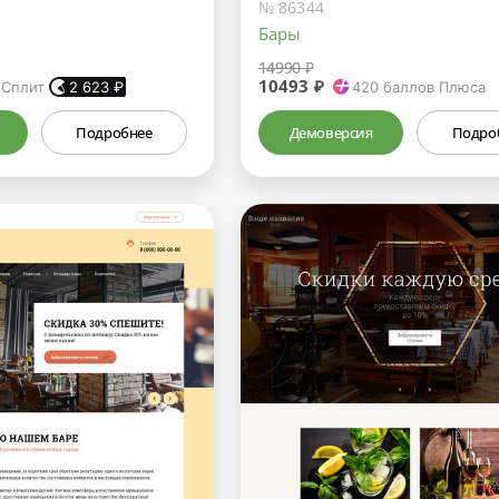
№ 86344
Бары
14990 ₽
10493 ₽
 Сплит
2 623
₽
420
баллов Плюса
Подробнее
Демоверсия
Подро