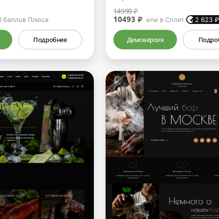
14990 ₽
10493 ₽
0
баллов Плюса
или в Сплит
2 623
Подробнее
Демоверсия
Подро