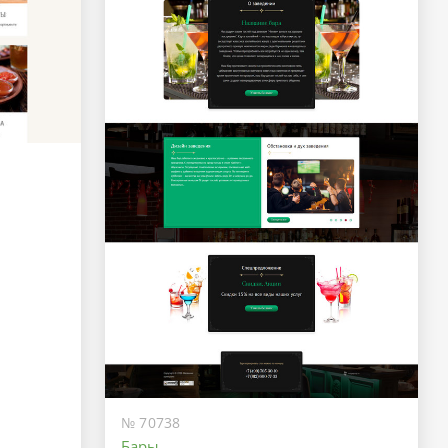
№ 70738
Бары