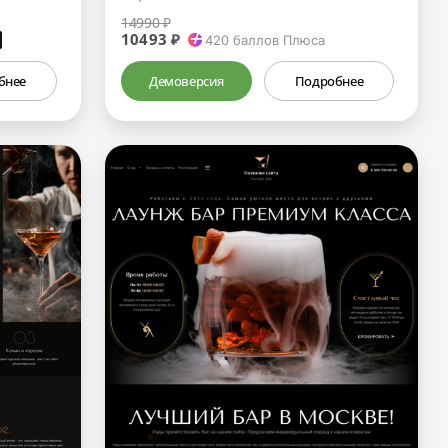
14990 ₽
10493 ₽
₽
420
баллов Плюса
бнее
Демоверсия
Подробнее