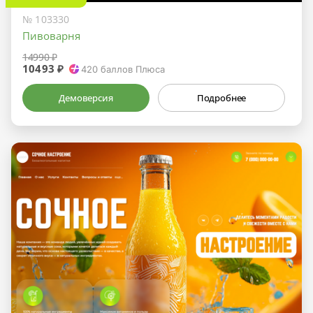
№ 103330
Пивоварня
14990 ₽
10493 ₽
420
баллов Плюса
Демоверсия
Подробнее