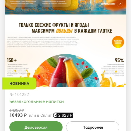
НОВИНКА
№ 101252
Безалкогольные напитки
14990 ₽
10493 ₽
или в Сплит
2 623
₽
Демоверсия
Подробнее