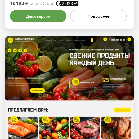
10493 ₽
или в Сплит
2 623
₽
Демоверсия
Подробнее