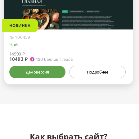
НОВИНКА
№ 106459
Чай
14990 ₽
10493 ₽
420
баллов Плюса
Демоверсия
Подробнее
Как выбрать сайт?