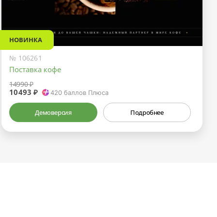
НОВИНКА
№ 106261
Поставка кофе
14990 ₽
10493 ₽
420
баллов Плюса
Демоверсия
Подробнее