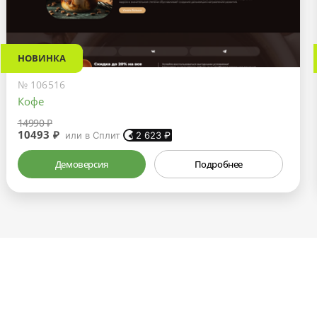
НОВИНКА
№ 106516
Кофе
14990 ₽
10493 ₽
или в Сплит
2 623
₽
Демоверсия
Подробнее