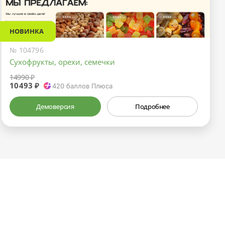
НОВИНКА
№ 104796
Сухофрукты, орехи, семечки
14990 ₽
10493 ₽
420
баллов Плюса
Демоверсия
Подробнее