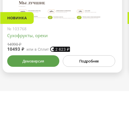
НОВИНКА
№ 103768
Сухофрукты, орехи
14990 ₽
10493 ₽
или в Сплит
2 623
₽
Демоверсия
Подробнее