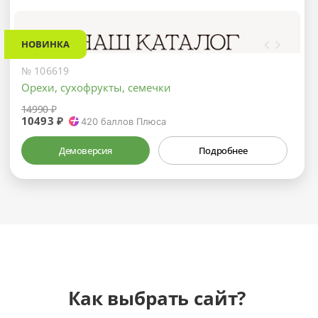
НОВИНКА
№ 106619
Орехи, сухофрукты, семечки
14990 ₽
10493 ₽
420
баллов Плюса
Демоверсия
Подробнее
Как выбрать сайт?