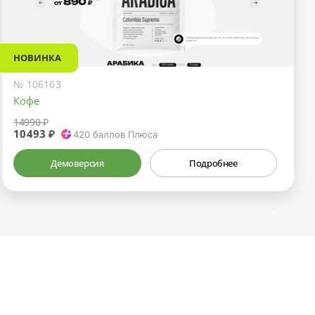
НОВИНКА
№ 106163
Кофе
14990 ₽
10493 ₽
420
баллов Плюса
Демоверсия
Подробнее