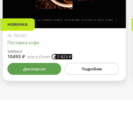
НОВИНКА
№ 106261
Поставка кофе
14990 ₽
10493 ₽
или в Сплит
2 623
₽
Демоверсия
Подробнее