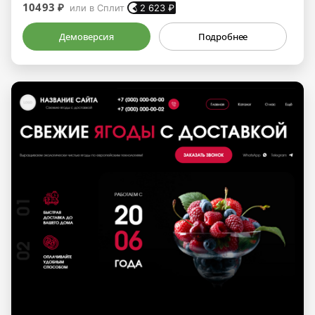
10493 ₽
или в Сплит
2 623
₽
Демоверсия
Подробнее