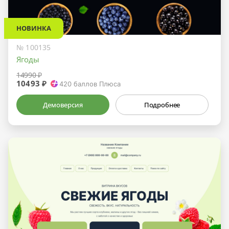
НОВИНКА
№ 100135
Ягоды
14990 ₽
10493 ₽
420
баллов Плюса
Демоверсия
Подробнее