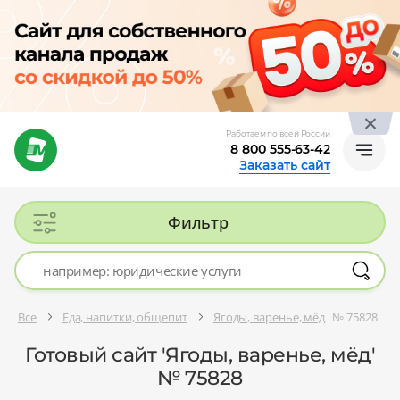
Работаем по всей России
8 800 555-63-42
Заказать сайт
Фильтр
Все
Еда, напитки, общепит
Ягоды, варенье, мёд
№ 75828
Готовый сайт 'Ягоды, варенье, мёд'
№ 75828