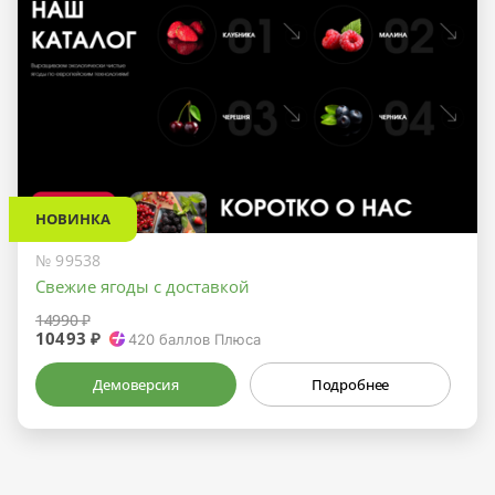
НОВИНКА
№ 99538
Свежие ягоды с доставкой
14990 ₽
10493 ₽
420
баллов Плюса
Демоверсия
Подробнее