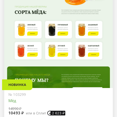
НОВИНКА
№ 103299
Мёд
14990 ₽
10493 ₽
или в Сплит
2 623
₽