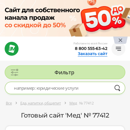
Работаем по всей России
8 800 555-63-42
Заказать сайт
Фильтр
Все
Еда, напитки, общепит
Мед
№ 77412
Готовый сайт 'Мед' № 77412