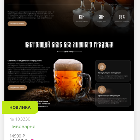
НОВИНКА
№ 103330
Пивоварня
14990 ₽