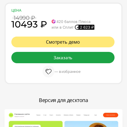
ЦЕНА
14990 ₽
10493 ₽
420
баллов Плюса
или в Сплит
2 623
₽
Смотреть демо
Заказать
— в избранное
Версия для десктопа