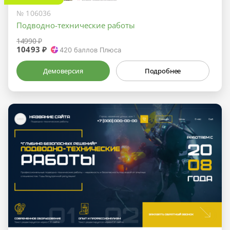
№ 106036
Подводно-технические работы
14990 ₽
10493 ₽
420
баллов Плюса
Демоверсия
Подробнее