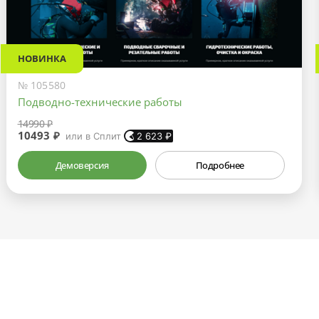
НОВИНКА
№ 105580
Подводно-технические работы
14990 ₽
10493 ₽
или в Сплит
2 623
₽
Демоверсия
Подробнее