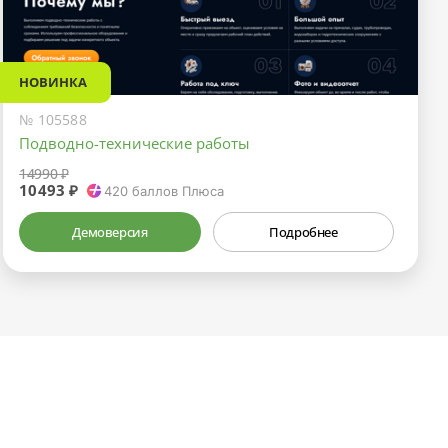
НОВИНКА
№ 105588
Подводно-технические работы
14990 ₽
10493 ₽
420
баллов Плюса
Демоверсия
Подробнее