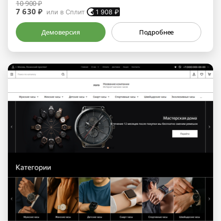
10 900 ₽
7 630 ₽
или в Сплит
1 908
₽
Демоверсия
Подробнее