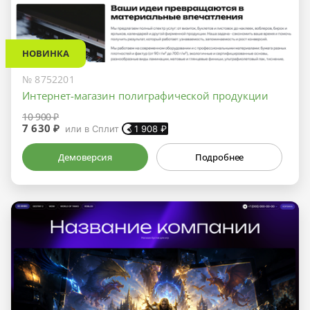
НОВИНКА
№ 8752201
Интернет-магазин полиграфической продукции
10 900 ₽
7 630 ₽
или в Сплит
1 908
₽
Демоверсия
Подробнее