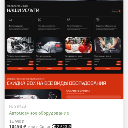
№ 99423
Автомоечное оборудование
14 990 ₽
10493 ₽
или в Сплит
2 623
₽