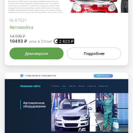
№ 87621
Автомойка
14 990 ₽
10493 ₽
или в Сплит
2 623
₽
Демоверсия
Подробнее