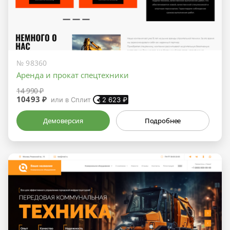
№ 98360
Аренда и прокат спецтехники
14 990 ₽
10493 ₽
или в Сплит
2 623
₽
Демоверсия
Подробнее