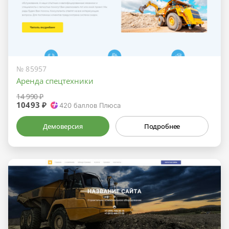
№ 85957
Аренда спецтехники
14 990 ₽
10493 ₽
420
баллов Плюса
Демоверсия
Подробнее