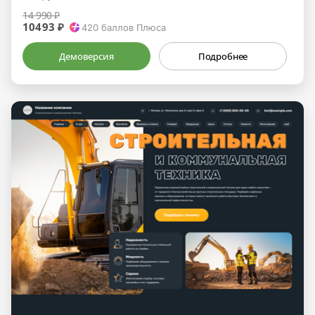
14 990 ₽
10493 ₽
420
баллов Плюса
Демоверсия
Подробнее