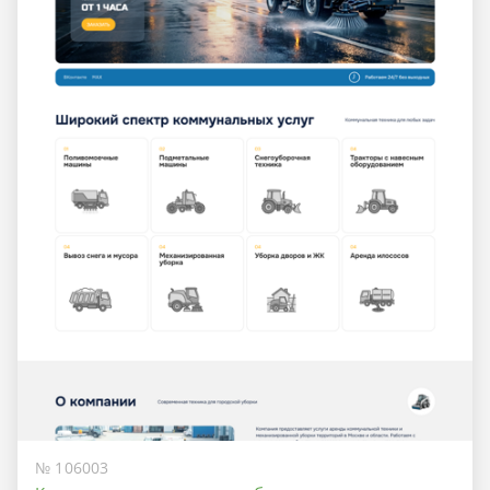
№ 106003