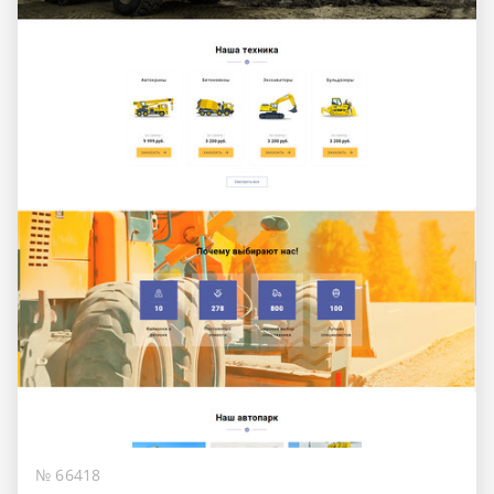
№ 66418