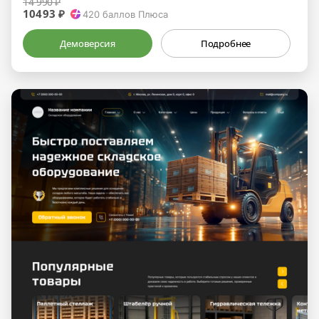
14 990 ₽
10493 ₽
420
баллов Плюса
Демоверсия
Подробнее