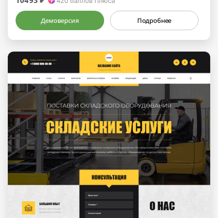
10493 ₽
420
баллов Плюса
Демоверсия
Подробнее