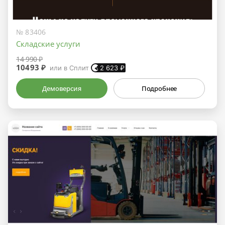
№ 83406
Складские услуги
14 990 ₽
10493 ₽
или в Сплит
2 623
₽
Демоверсия
Подробнее