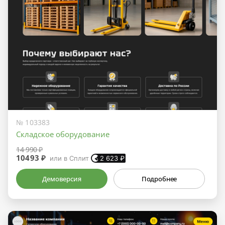
№ 103383
Складское оборудование
14 990 ₽
10493 ₽
или в Сплит
2 623
₽
Демоверсия
Подробнее