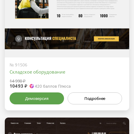
№ 91506
Складское оборудование
14 990 ₽
10493 ₽
420
баллов Плюса
Демоверсия
Подробнее