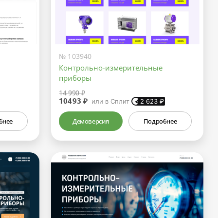
№ 103940
Контрольно-измерительные
приборы
14 990 ₽
10493 ₽
или в Сплит
2 623
₽
бнее
Демоверсия
Подробнее