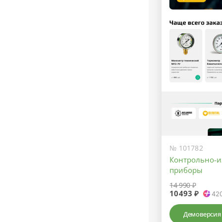
№ 101782
Контрольно-
приборы
14 990 ₽
10493 ₽
42
Демоверсия