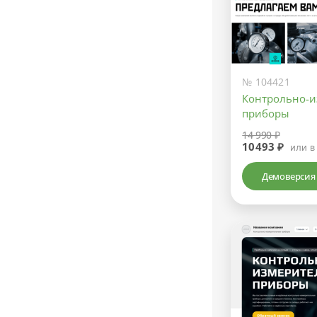
№ 104421
Контрольно-
приборы
14 990 ₽
10493 ₽
или в
Демоверсия