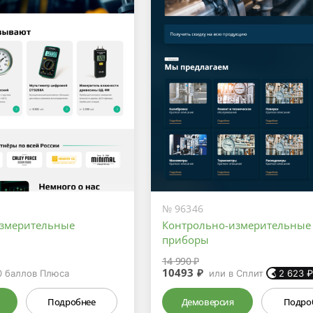
№ 96346
измерительные
Контрольно-измерительные
приборы
14 990 ₽
10493 ₽
0
баллов Плюса
или в Сплит
2 623
Подробнее
Демоверсия
Подро