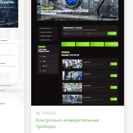
№ 105604
Контрольно-измерительные
приборы