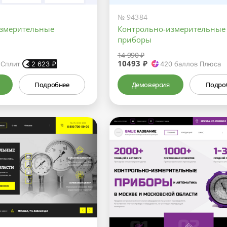
№ 94384
измерительные
Контрольно-измерительные
приборы
14 990 ₽
10493 ₽
 Сплит
2 623
₽
420
баллов Плюса
Подробнее
Демоверсия
Подро