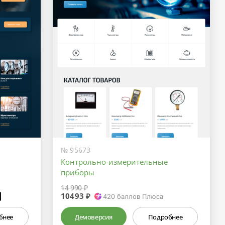
№ 95673
Контрольно-измерительные
приборы
14 990 ₽
10493 ₽
₽
420
баллов Плюса
бнее
Демоверсия
Подробнее