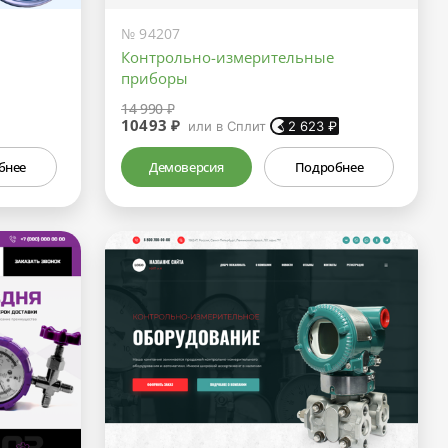
№ 94207
Контрольно-измерительные
приборы
14 990 ₽
10493 ₽
или в Сплит
2 623
₽
бнее
Демоверсия
Подробнее