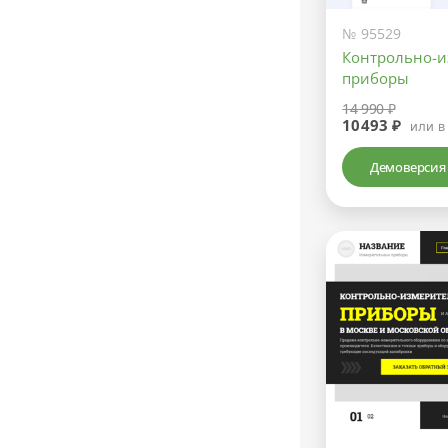
№ 95529
Контрольно-
приборы
14 990 ₽
10493 ₽
или в
Демоверсия