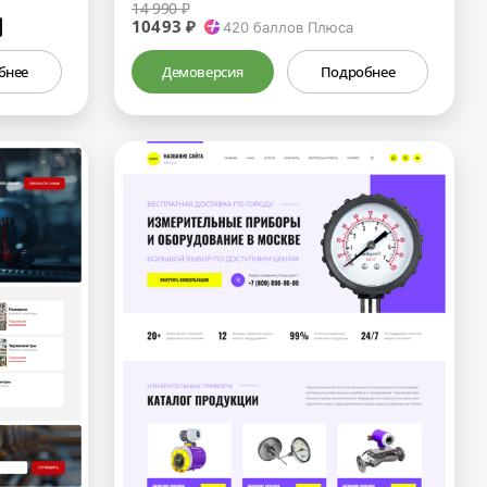
14 990 ₽
10493 ₽
₽
420
баллов Плюса
бнее
Демоверсия
Подробнее