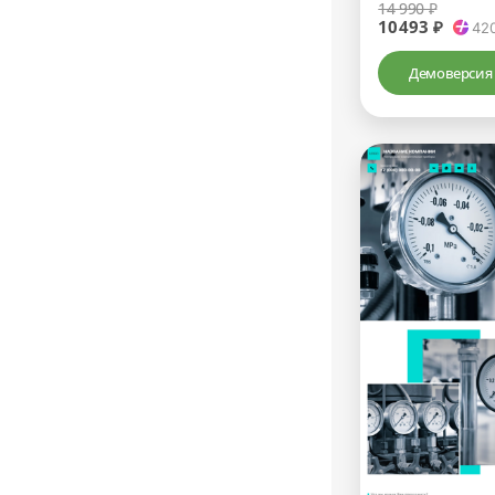
14 990 ₽
10493 ₽
42
Демоверсия