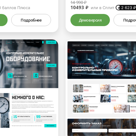
14 990 ₽
10493 ₽
0
баллов Плюса
или в Сплит
2 623
Подробнее
Демоверсия
Подро