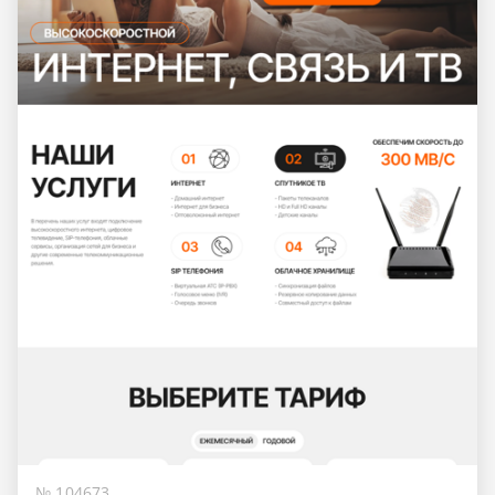
№ 104673