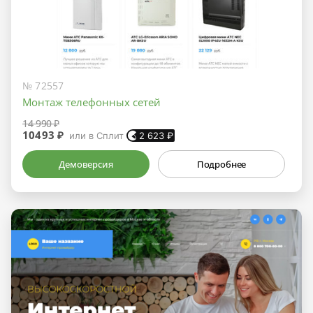
№ 72557
Монтаж телефонных сетей
14 990 ₽
10493 ₽
или в Сплит
2 623
₽
Демоверсия
Подробнее