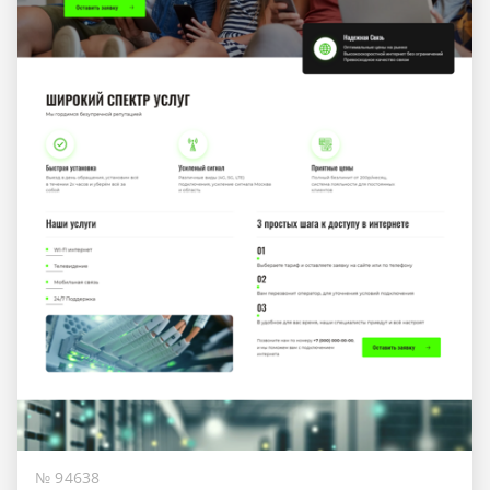
№ 94638