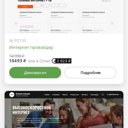
№ 95135
Интернет провайдер
14 990 ₽
10493 ₽
или в Сплит
2 623
₽
Демоверсия
Подробнее