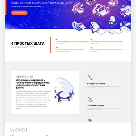
№ 88491