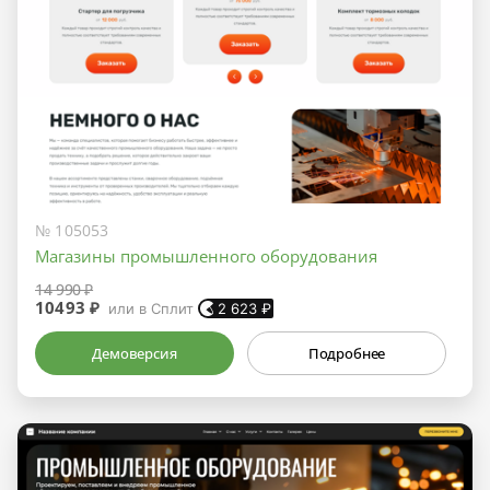
№ 105053
Магазины промышленного оборудования
14 990 ₽
10493 ₽
или в Сплит
2 623
₽
Демоверсия
Подробнее