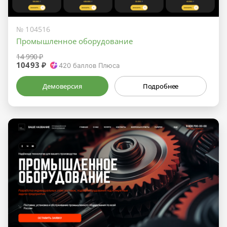
№ 104516
Промышленное оборудование
14 990 ₽
10493 ₽
420
баллов Плюса
Демоверсия
Подробнее