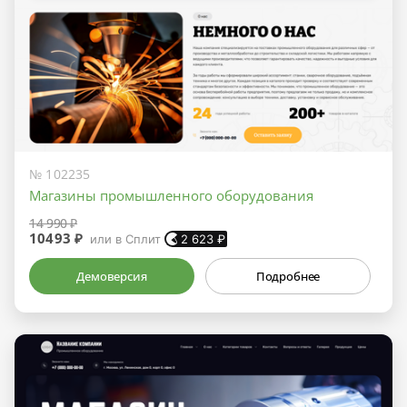
№ 102235
Магазины промышленного оборудования
14 990 ₽
10493 ₽
или в Сплит
2 623
₽
Демоверсия
Подробнее