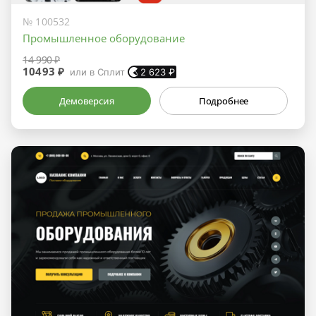
№ 100532
Промышленное оборудование
14 990 ₽
10493 ₽
или в Сплит
2 623
₽
Демоверсия
Подробнее