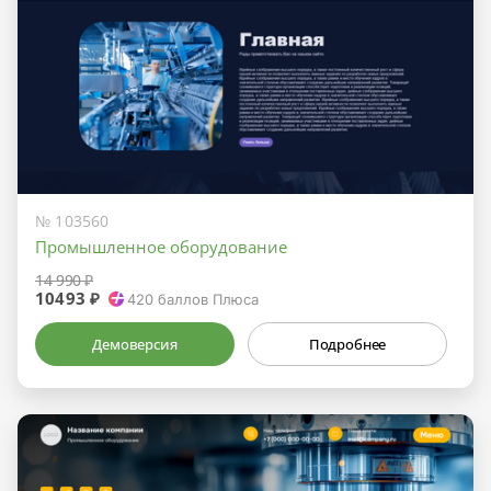
№ 103560
Промышленное оборудование
14 990 ₽
10493 ₽
420
баллов Плюса
Демоверсия
Подробнее