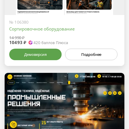
№ 106380
Сортировочное оборудование
14 990 ₽
10493 ₽
420
баллов Плюса
Демоверсия
Подробнее