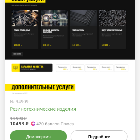
№ 94909
Резинотехнические изделия
14 990 ₽
10493 ₽
420
баллов Плюса
Демоверсия
Подробнее