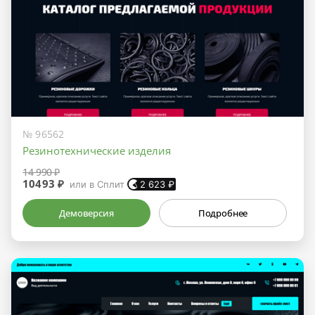
№ 96562
Резинотехнические изделия
14 990 ₽
10493 ₽
или в Сплит
2 623
₽
Демоверсия
Подробнее