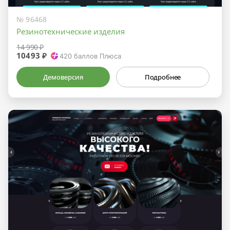
№ 96468
Резинотехнические изделия
14 990 ₽
10493 ₽
420
баллов Плюса
Демоверсия
Подробнее