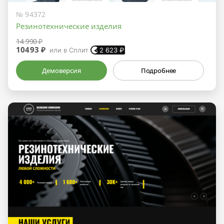
№ 94372
Резинотехнические изделия
14 990 ₽
10493 ₽
или в Сплит
2 623
₽
Демоверсия
Подробнее