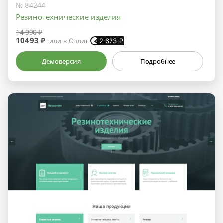
№ 84244
Резинотехнические изделия
14 990 ₽
10493 ₽
или в Сплит
2 623
₽
Демоверсия
Подробнее