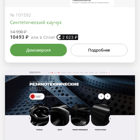
№ 101592
Синтетический каучук
14 990 ₽
10493 ₽
или в Сплит
2 623
₽
Демоверсия
Подробнее