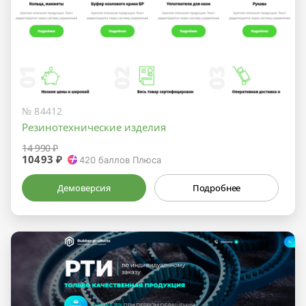
№ 84412
Резинотехнические изделия
14 990 ₽
10493 ₽
420
баллов Плюса
Демоверсия
Подробнее