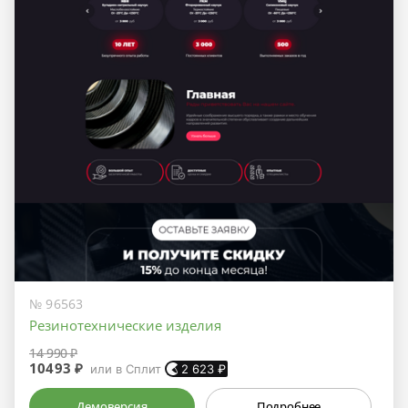
№ 96563
Резинотехнические изделия
14 990 ₽
10493 ₽
или в Сплит
2 623
₽
Демоверсия
Подробнее