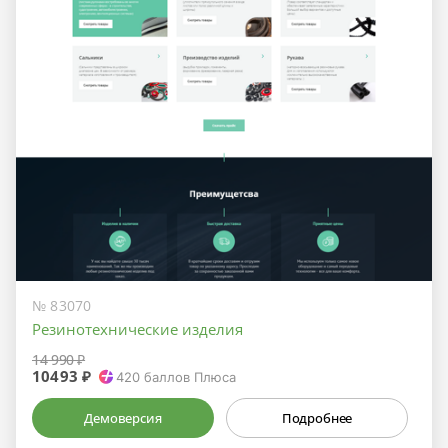
№ 83070
Резинотехнические изделия
14 990 ₽
10493 ₽
420
баллов Плюса
Демоверсия
Подробнее