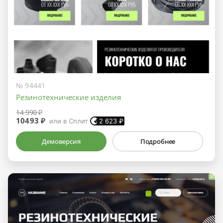
№ 94441
Резинотехнические изделия
14 990 ₽
10493 ₽
или в Сплит
2 623
₽
Демоверсия
Подробнее