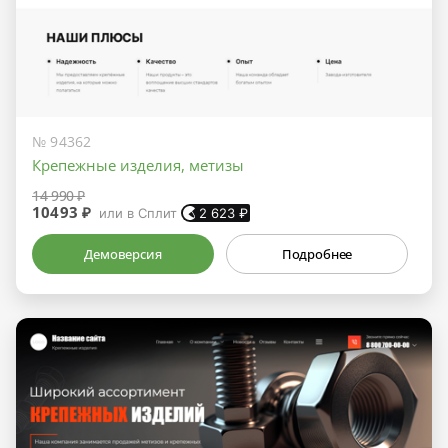
№ 94362
Крепежные изделия, метизы
14 990 ₽
10493 ₽
или в Сплит
2 623
₽
Демоверсия
Подробнее