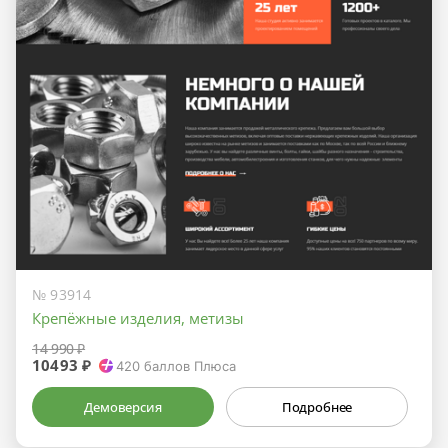
№ 93914
Крепёжные изделия, метизы
14 990 ₽
10493 ₽
420
баллов Плюса
Демоверсия
Подробнее