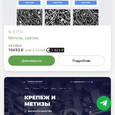
№ 87750
Метизы, крепеж
14 990 ₽
10493 ₽
или в Сплит
2 623
₽
Демоверсия
Подробнее