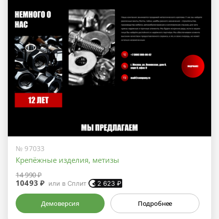
№ 97033
Крепёжные изделия, метизы
14 990 ₽
10493 ₽
или в Сплит
2 623
₽
Демоверсия
Подробнее