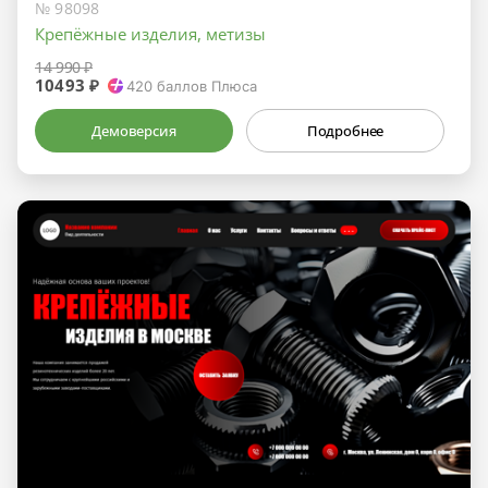
№ 98098
Крепёжные изделия, метизы
14 990 ₽
10493 ₽
420
баллов Плюса
Демоверсия
Подробнее