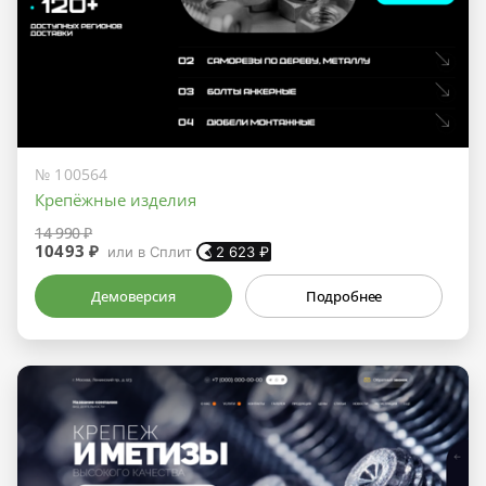
№ 100564
Крепёжные изделия
14 990 ₽
10493 ₽
или в Сплит
2 623
₽
Демоверсия
Подробнее