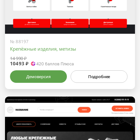
№ 88197
Крепёжные изделия, метизы
14 990 ₽
10493 ₽
420
баллов Плюса
Демоверсия
Подробнее