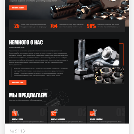
№ 91131