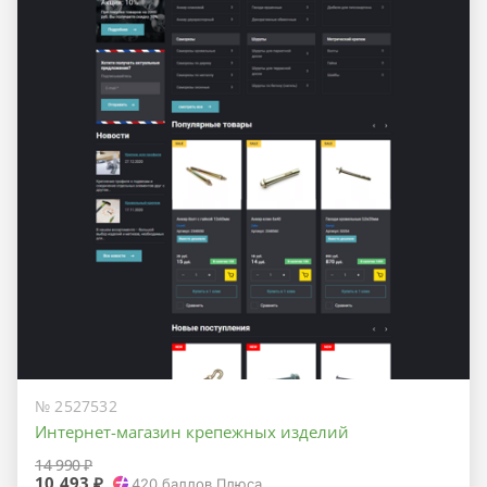
№ 2527532
Интернет-магазин крепежных изделий
14 990 ₽
10 493 ₽
420
баллов Плюса