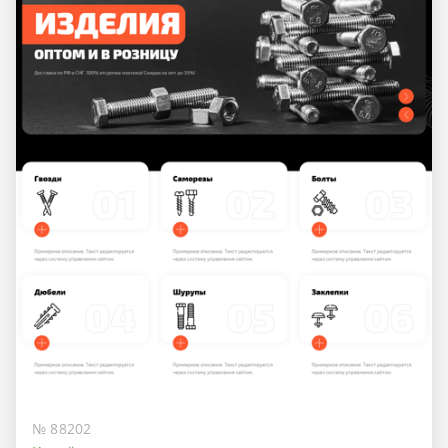
№ 88202