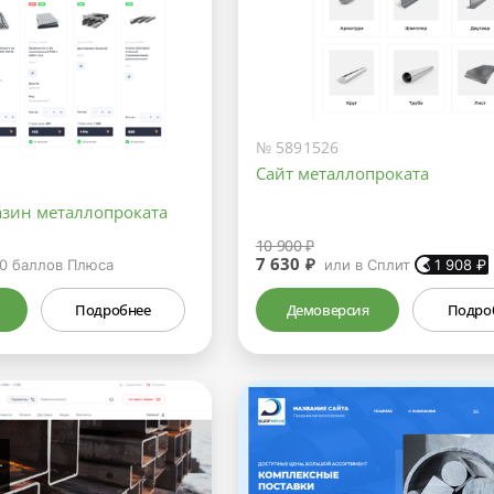
№ 5891526
Сайт металлопроката
азин металлопроката
10 900 ₽
7 630 ₽
0
баллов Плюса
или в Сплит
1 908
₽
Подробнее
Демоверсия
Подро