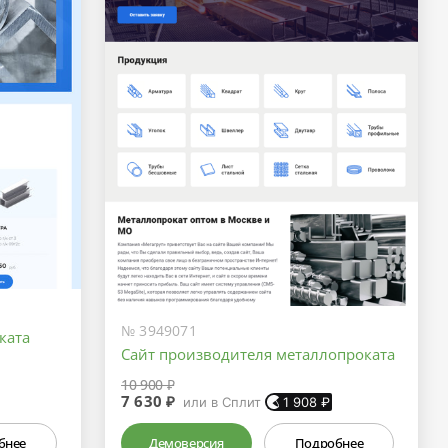
№ 3949071
ката
Сайт производителя металлопроката
10 900 ₽
7 630 ₽
или в Сплит
1 908
₽
бнее
Демоверсия
Подробнее