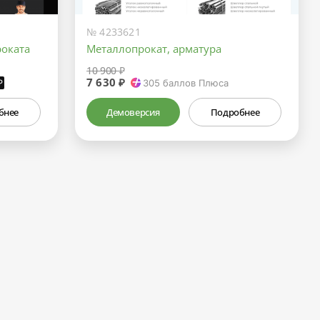
№ 4233621
роката
Металлопрокат, арматура
10 900 ₽
7 630 ₽
₽
305
баллов Плюса
бнее
Демоверсия
Подробнее