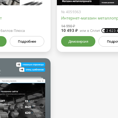
№ 4059363
т
Интернет-магазин металлоп
14 990 ₽
10 493 ₽
баллов Плюса
или в Сплит
2 623
Подробнее
Демоверсия
Подро