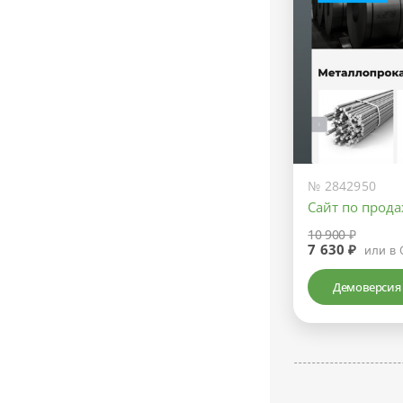
№ 2842950
Сайт по прод
10 900 ₽
7 630 ₽
или в 
Демоверсия