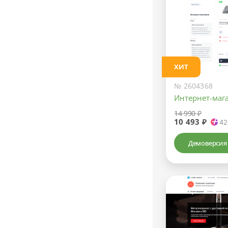
ХИТ
№ 2604368
Интернет-маг
14 990 ₽
10 493 ₽
42
Демоверсия