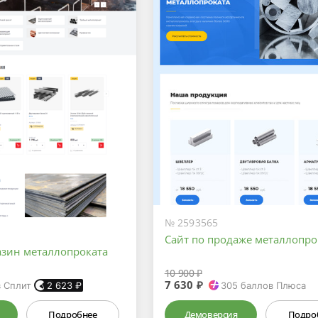
№ 2593565
Сайт по продаже металлопро
азин металлопроката
10 900 ₽
7 630 ₽
в Сплит
2 623
₽
305
баллов Плюса
Подробнее
Демоверсия
Подро