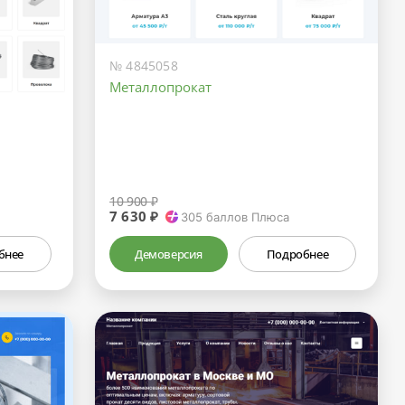
№ 4845058
Металлопрокат
10 900 ₽
7 630 ₽
305
баллов Плюса
бнее
Демоверсия
Подробнее