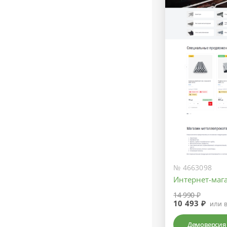
№ 4663098
Интернет-маг
14 990 ₽
10 493 ₽
или 
Демоверсия