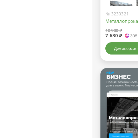
№ 3230321
Металлопрока
10 900 ₽
7 630 ₽
305
Демоверсия