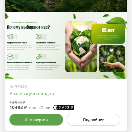
№ 96945
Утилизация отходов
14 990 ₽
10493 ₽
или в Сплит
2 623
₽
Демоверсия
Подробнее