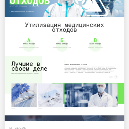
№ 96986