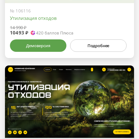
№ 106116
Утилизация отходов
14 990 ₽
10493 ₽
420
баллов Плюса
Демоверсия
Подробнее