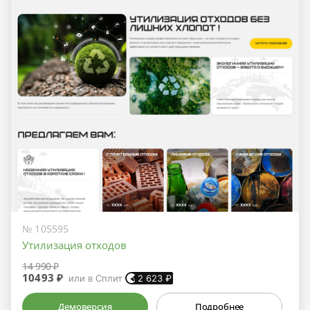
№ 105595
Утилизация отходов
14 990 ₽
10493 ₽
или в Сплит
2 623
₽
Демоверсия
Подробнее