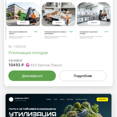
№ 106034
Утилизация отходов
14 990 ₽
10493 ₽
420
баллов Плюса
Демоверсия
Подробнее