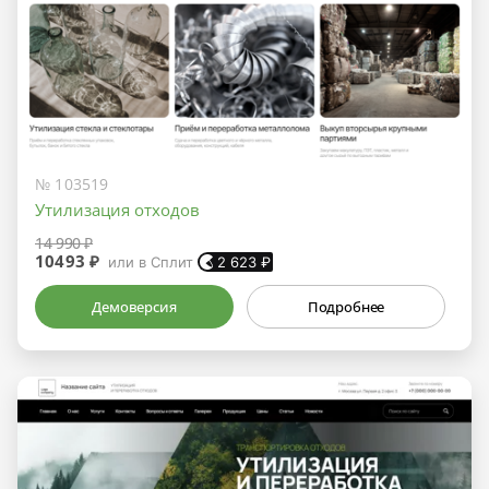
№ 103519
Утилизация отходов
14 990 ₽
10493 ₽
или в Сплит
2 623
₽
Демоверсия
Подробнее