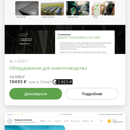
№ 102071
Оборудование для животноводства
14 990 ₽
10493 ₽
или в Сплит
2 623
₽
Демоверсия
Подробнее