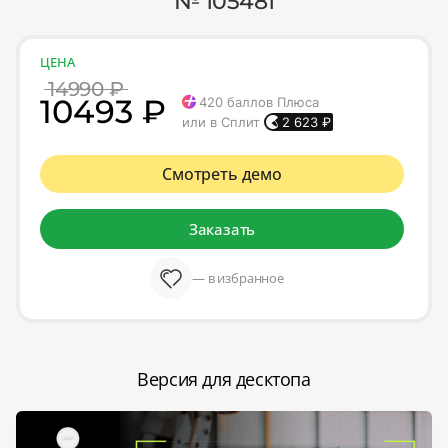
№ 105481
ЦЕНА
14990 ₽
10493 ₽
420
баллов Плюса
или в Сплит
2 623
₽
Смотреть демо
Заказать
— в избранное
Версия для десктопа