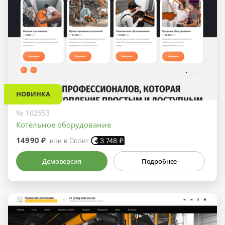
НОВИНКА
№ 102553
Котельное оборудование
14990 ₽
или в Сплит
3 748
₽
Демоверсия
Подробнее