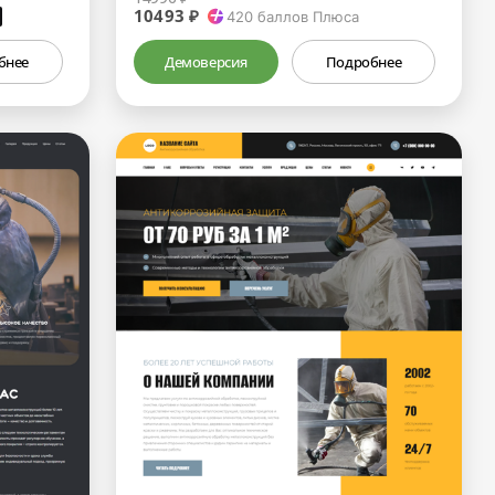
10493 ₽
₽
420
баллов Плюса
бнее
Демоверсия
Подробнее