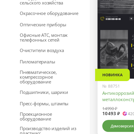
сельского хозяйства
Окрасочное оборудование
Оптические приборы
Офисные АТС, монтаж
телефонных сетей
Очистители воздуха
Пиломатериалы
Пневматическое,
НОВИНКА
компрессорное
оборудование
№ 88751
Подшипники, шарики
Антикоррозий
металлоконст
Пресс-формы, штампы
14990 ₽
10493 ₽
Проекционное
42
оборудование
Демоверсия
Производство изделий из
пластмасс