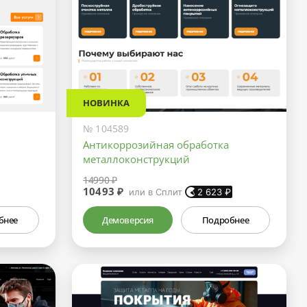
НОВИНКА
№ 104589
Антикоррозийная обработка
металлоконструкций
14990 ₽
10493 ₽
или в Сплит
2 623
₽
бнее
Демоверсия
Подробнее