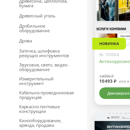
Древесина, целлюлоза,
бумага
Древесный уголь
Дробильное
оборудование
Дрова
НОВИНКА
Заточка, шлифовка
№ 105064
режущих инструментов
Антикоррози
Звуковое, свето, видео-
оборудование
14990 ₽
Измерительный
10493 ₽
или в
инструмент
Кабельно-проводниковая
Демоверсия
продукция
Каркасно-тентовые
конструкции
Кинооборудование,
аренда, продажа