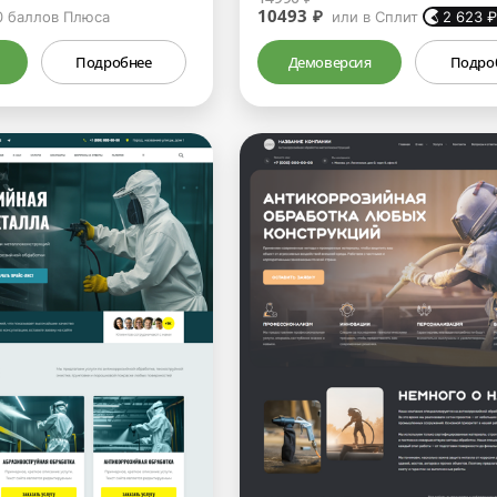
10493 ₽
0
баллов Плюса
или в Сплит
2 623
Подробнее
Демоверсия
Подро