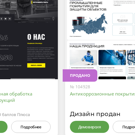
ПРОДАНО
№ 104928
ная обработка
Антикоррозионные покрыти
рукций
Дизайн продан
0
баллов Плюса
Подробнее
Демоверсия
Подро