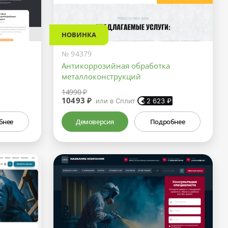
НОВИНКА
№ 94379
Антикоррозийная обработка
металлоконструкций
14990 ₽
10493 ₽
или в Сплит
2 623
₽
бнее
Демоверсия
Подробнее