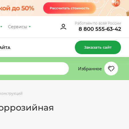
Работаем по всей России
Сервисы
8 800 555-63-42
Заказать сайт
АЙТА
Избранное
конструкций
коррозийная