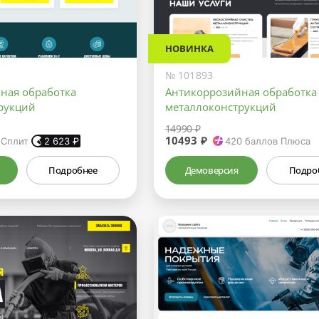
НОВИНКА
№ 101893
ная обработка
Антикоррозийная обработка
рукций
металлоконструкций
14990 ₽
10493 ₽
 Сплит
2 623
₽
420
баллов Плюса
Подробнее
Демоверсия
Подро