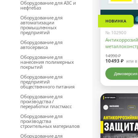
Оборудование для АЗС и
нефтебаз
Оборудование для
НОВИНКА
автоматизации
промышленных
предприятий
№ 102900
Антикоррозий
Оборудование для
металлоконст
автосервиса
14990 ₽
Оборудование для
10493 ₽
или в
нанесения полимерных
покрытий
Демоверсия
Оборудование для
предприятий
общественного питания
Оборудование для
производства /
переработки пластмасс
Оборудование для
производства
строительных материалов
Оборудование для