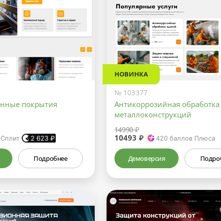
НОВИНКА
№ 103377
онные покрытия
Антикоррозийная обработка
металлоконструкций
14990 ₽
10493 ₽
 Сплит
2 623
₽
420
баллов Плюса
Подробнее
Демоверсия
Подро