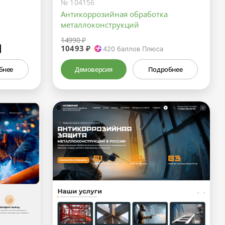
№ 104156
Антикоррозийная обработка
металлоконструкций
14990 ₽
10493 ₽
₽
420
баллов Плюса
бнее
Демоверсия
Подробнее