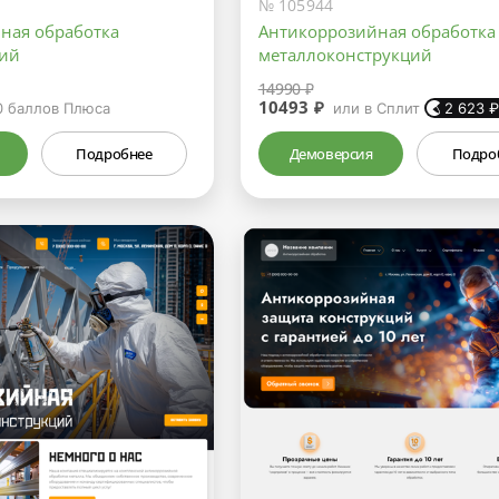
№ 105944
ная обработка
Антикоррозийная обработка
лий
металлоконструкций
14990 ₽
10493 ₽
0
баллов Плюса
или в Сплит
2 623
Подробнее
Демоверсия
Подро