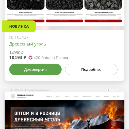
НОВИНКА
№ 103427
Древесный уголь
14990 ₽
10493 ₽
420
баллов Плюса
Демоверсия
Подробнее