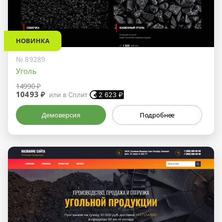
НОВИНКА
№ 89289
Уголь
14990 ₽
10493 ₽
или в Сплит
2 623
₽
Демоверсия
Подробнее