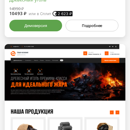
14990 ₽
10493 ₽
или в Сплит
2 623
₽
Демоверсия
Подробнее