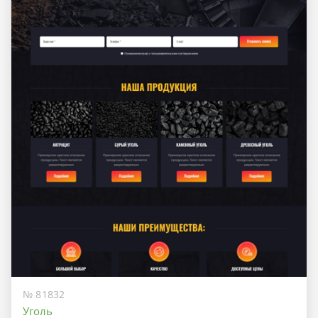
№ 81832
Уголь