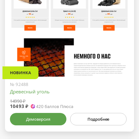
НОВИНКА
№ 92488
Древесный уголь
14990 ₽
10493 ₽
420
баллов Плюса
Демоверсия
Подробнее