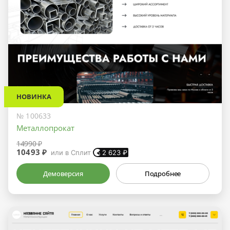
НОВИНКА
№ 100633
Металлопрокат
14990 ₽
10493 ₽
или в Сплит
2 623
₽
Демоверсия
Подробнее