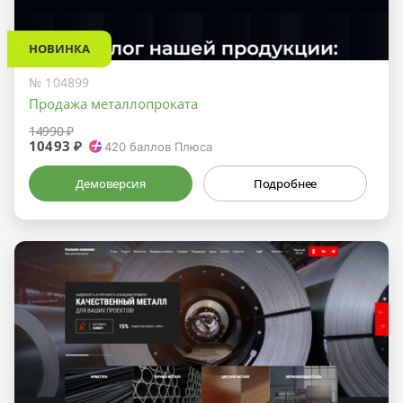
НОВИНКА
№ 104899
Продажа металлопроката
14990 ₽
10493 ₽
420
баллов Плюса
Демоверсия
Подробнее