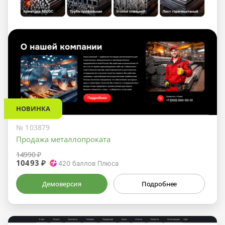
НОВИНКА
№ 103879
Продажа металлопроката
14990 ₽
10493 ₽
420
баллов Плюса
Демоверсия
Подробнее