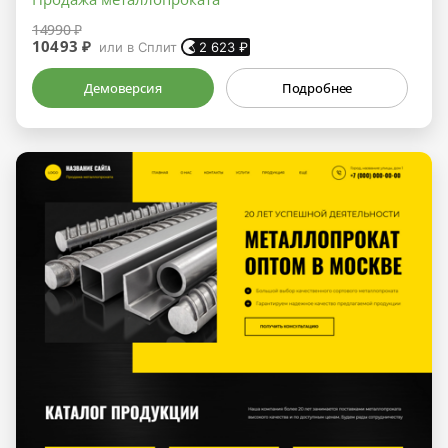
14990 ₽
10493 ₽
или в Сплит
2 623
₽
Демоверсия
Подробнее