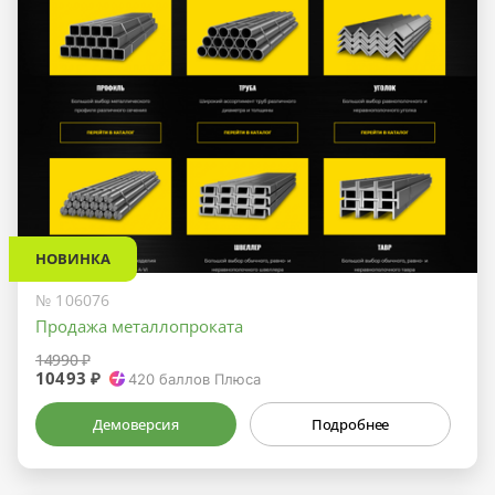
НОВИНКА
№ 106076
Продажа металлопроката
14990 ₽
10493 ₽
420
баллов Плюса
Демоверсия
Подробнее