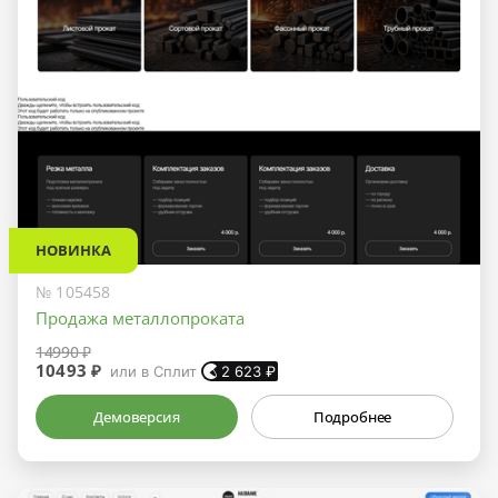
НОВИНКА
№ 105458
Продажа металлопроката
14990 ₽
10493 ₽
или в Сплит
2 623
₽
Демоверсия
Подробнее