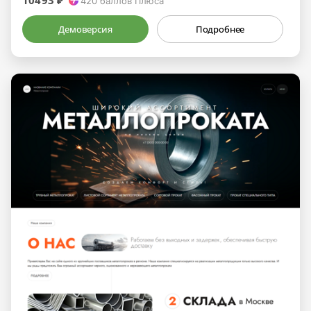
10493 ₽
420
баллов Плюса
Демоверсия
Подробнее