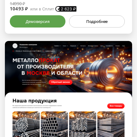
14990 ₽
10493 ₽
или в Сплит
2 623
₽
Демоверсия
Подробнее