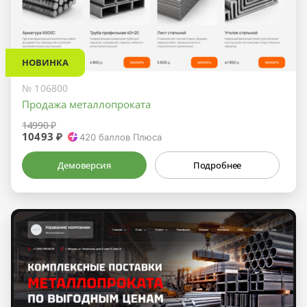
НОВИНКА
№ 106800
Продажа металлопроката
14990 ₽
10493 ₽
420
баллов Плюса
Демоверсия
Подробнее