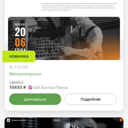
НОВИНКА
№ 105200
Металлопрокат
14990 ₽
10493 ₽
420
баллов Плюса
Демоверсия
Подробнее