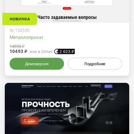
НОВИНКА
№ 102535
Металлопрокат
14990 ₽
10493 ₽
или в Сплит
2 623
₽
Демоверсия
Подробнее