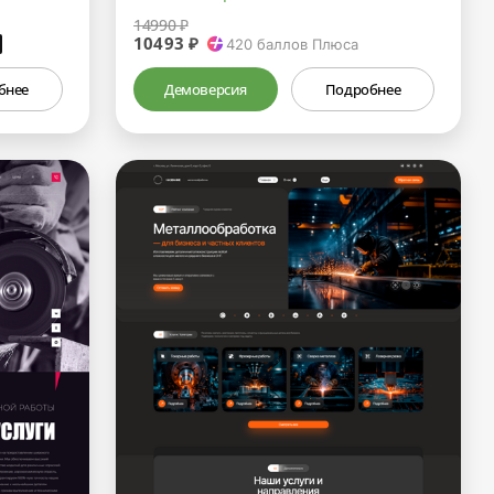
14990 ₽
10493 ₽
₽
420
баллов Плюса
бнее
Демоверсия
Подробнее