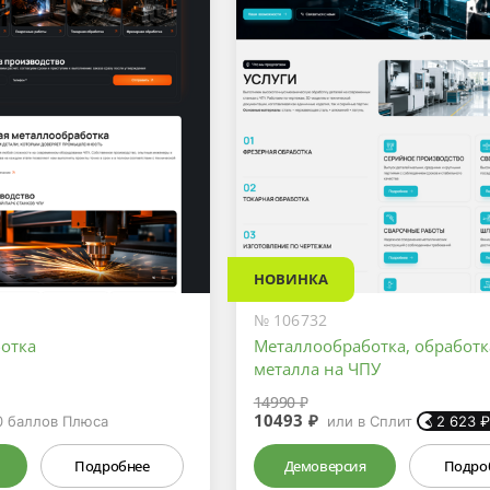
НОВИНКА
№ 106732
отка
Металлообработка, обработк
металла на ЧПУ
14990 ₽
10493 ₽
0
баллов Плюса
или в Сплит
2 623
Подробнее
Демоверсия
Подро