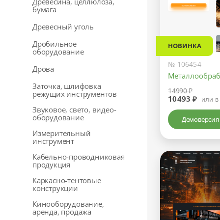
Древесина, целлюлоза,
бумага
Древесный уголь
Дробильное
НОВИНКА
оборудование
№ 106454
Дрова
Металлообраб
Заточка, шлифовка
14990 ₽
режущих инструментов
10493 ₽
или в
Звуковое, свето, видео-
оборудование
Демоверсия
Измерительный
инструмент
Кабельно-проводниковая
продукция
Каркасно-тентовые
конструкции
Кинооборудование,
аренда, продажа