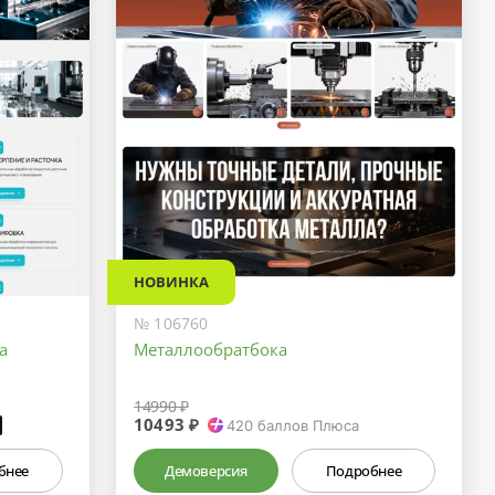
НОВИНКА
№ 106760
а
Металлообратбока
14990 ₽
10493 ₽
₽
420
баллов Плюса
бнее
Демоверсия
Подробнее