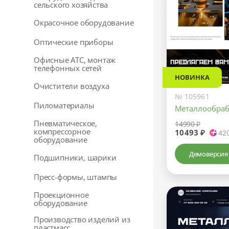
сельского хозяйства
Окрасочное оборудование
Оптические приборы
Офисные АТС, монтаж
телефонных сетей
НОВИНКА
Очистители воздуха
№ 105961
Пиломатериалы
Металлообраб
Пневматическое,
14990 ₽
компрессорное
10493 ₽
42
оборудование
Демоверсия
Подшипники, шарики
Пресс-формы, штампы
Проекционное
оборудование
Производство изделий из
пластмасс