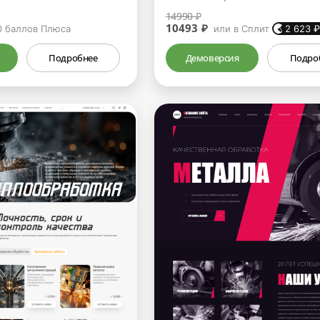
14990 ₽
10493 ₽
0
баллов Плюса
или в Сплит
2 623
Подробнее
Демоверсия
Подро