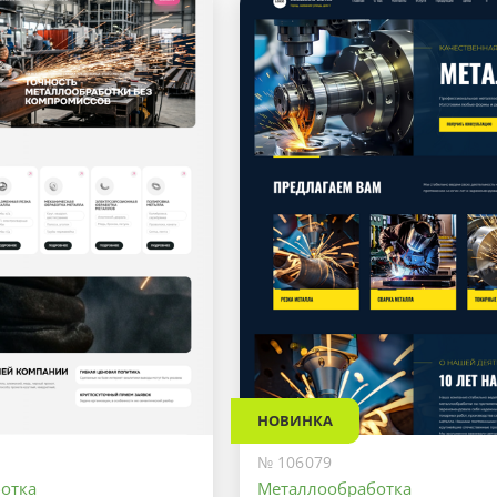
НОВИНКА
№ 106079
отка
Металлообработка