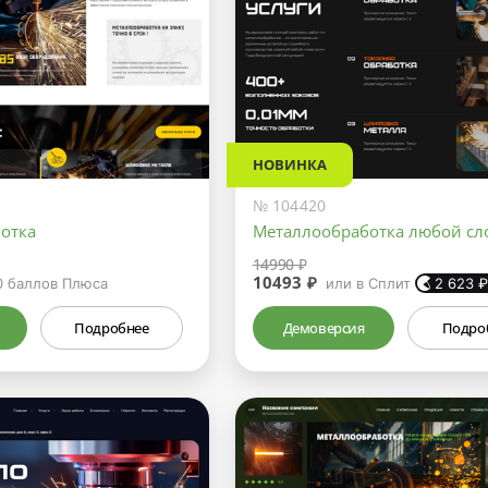
НОВИНКА
№ 104420
отка
Металлообработка любой сл
14990 ₽
10493 ₽
0
баллов Плюса
или в Сплит
2 623
Подробнее
Демоверсия
Подро