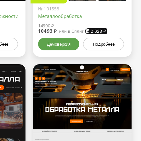
№ 101558
ожности
Металлообработка
14990 ₽
10493 ₽
или в Сплит
2 623
₽
бнее
Демоверсия
Подробнее