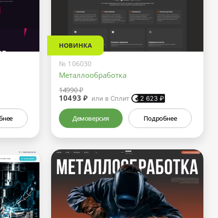
НОВИНКА
№ 106030
Металлообработка
14990 ₽
10493 ₽
или в Сплит
2 623
₽
бнее
Демоверсия
Подробнее