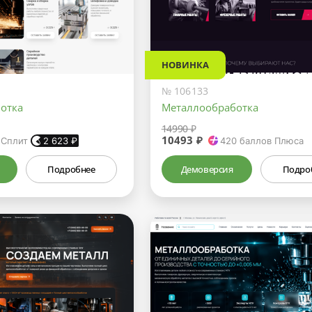
НОВИНКА
№ 106133
отка
Металлообработка
14990 ₽
10493 ₽
 Сплит
2 623
₽
420
баллов Плюса
Подробнее
Демоверсия
Подро