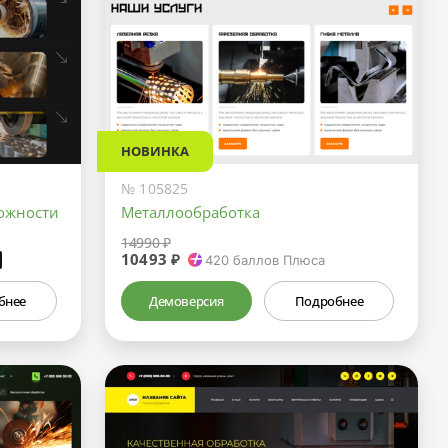
НОВИНКА
№ 105825
ожности
Металлообработка
14990 ₽
10493 ₽
₽
420
баллов Плюса
бнее
Демоверсия
Подробнее