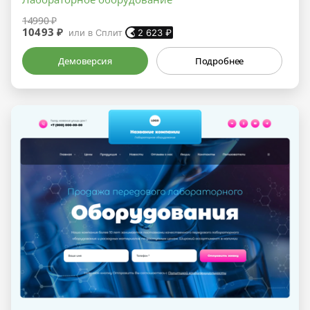
14990 ₽
10493 ₽
или в Сплит
2 623
₽
Демоверсия
Подробнее