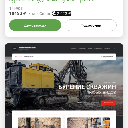
14990 ₽
10493 ₽
или в Сплит
2 623
₽
Демоверсия
Подробнее