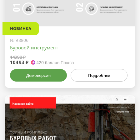
НОВИНКА
№ 98806
Буровой инструмент
14990 ₽
10493 ₽
420
баллов Плюса
Демоверсия
Подробнее