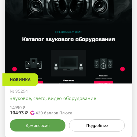
НОВИНКА
№ 95294
Звуковое, свето, видео-оборудование
14990 ₽
10493 ₽
420
баллов Плюса
Демоверсия
Подробнее