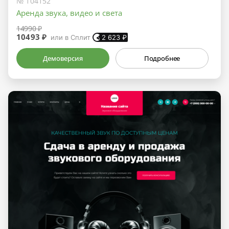
№ 104152
Аренда звука, видео и света
14990 ₽
10493 ₽
или в Сплит
2 623
₽
Демоверсия
Подробнее