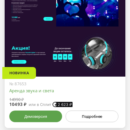
НОВИНКА
№ 87653
Аренда звука и света
14990 ₽
10493 ₽
или в Сплит
2 623
₽
Демоверсия
Подробнее