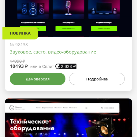
НОВИНКА
№ 98138
Звуковое, свето, видео-оборудование
14990 ₽
10493 ₽
или в Сплит
2 623
₽
Демоверсия
Подробнее