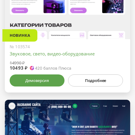
НОВИНКА
№ 103574
Звуковое, свето, видео-оборудование
14990 ₽
10493 ₽
420
баллов Плюса
Демоверсия
Подробнее