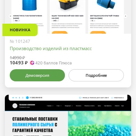
НОВИНКА
№ 101247
Производство изделий из пластмасс
14990 ₽
10493 ₽
420
баллов Плюса
Демоверсия
Подробнее