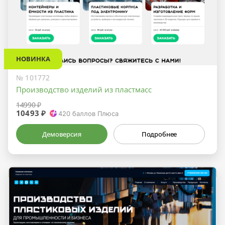
НОВИНКА
№ 101772
Производство изделий из пластмасс
14990 ₽
10493 ₽
420
баллов Плюса
Демоверсия
Подробнее