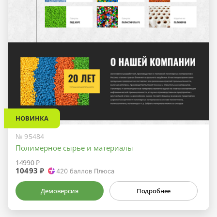
НОВИНКА
№ 95484
Полимерное сырье и материалы
14990 ₽
10493 ₽
420
баллов Плюса
Демоверсия
Подробнее