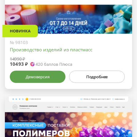
НОВИНКА
№ 98103
Производство изделий из пластмасс
14990 ₽
10493 ₽
420
баллов Плюса
Демоверсия
Подробнее