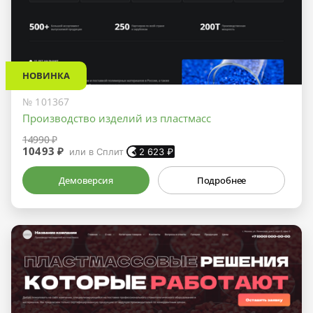
НОВИНКА
№ 101367
Производство изделий из пластмасс
14990 ₽
10493 ₽
или в Сплит
2 623
₽
Демоверсия
Подробнее