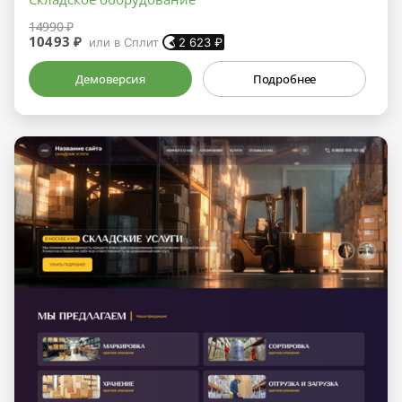
14990 ₽
10493 ₽
или в Сплит
2 623
₽
Демоверсия
Подробнее