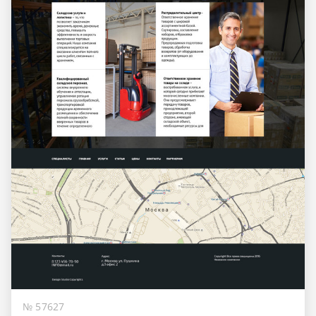
№ 57627