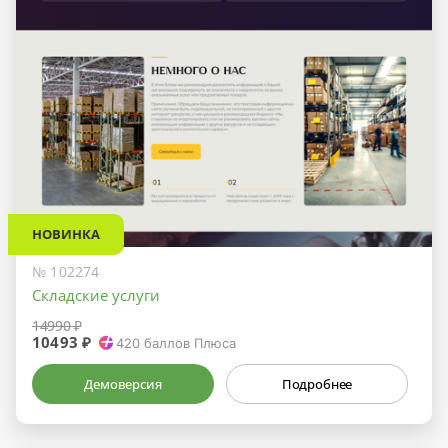
НОВИНКА
№ 102274
Складские услуги
14990 ₽
10493 ₽
420
баллов Плюса
Демоверсия
Подробнее