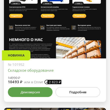
НОВИНКА
№ 101952
Складское оборудование
14990 ₽
10493 ₽
или в Сплит
2 623
₽
Демоверсия
Подробнее