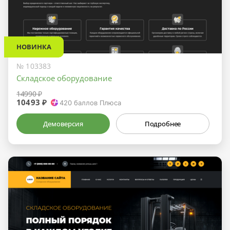
НОВИНКА
№ 103383
Складское оборудование
14990 ₽
10493 ₽
420
баллов Плюса
Демоверсия
Подробнее