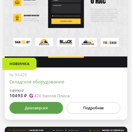
НОВИНКА
№ 96420
Складское оборудование
14990 ₽
10493 ₽
420
баллов Плюса
Демоверсия
Подробнее