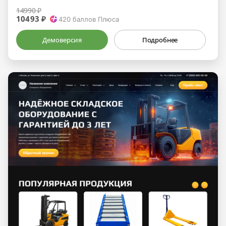
14990 ₽
10493 ₽
420
баллов Плюса
Демоверсия
Подробнее