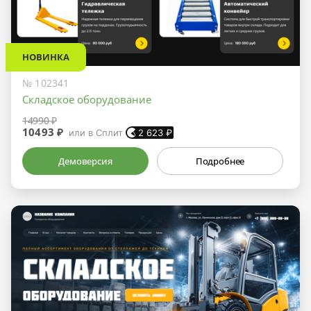
НОВИНКА
№ 102341
Складское оборудование
14990 ₽
10493 ₽
или в Сплит
2 623
₽
Демоверсия
Подробнее