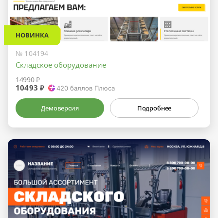
НОВИНКА
№ 104194
Складское оборудование
14990 ₽
10493 ₽
420
баллов Плюса
Демоверсия
Подробнее