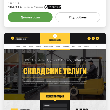
14990 ₽
10493 ₽
или в Сплит
2 623
₽
Демоверсия
Подробнее