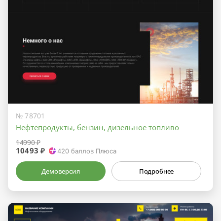
№ 78701
Нефтепродукты, бензин, дизельное топливо
14990 ₽
10493 ₽
420
баллов Плюса
Демоверсия
Подробнее