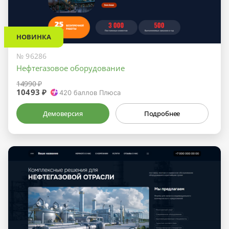
НОВИНКА
№ 96286
Нефтегазовое оборудование
14990 ₽
10493 ₽
420
баллов Плюса
Демоверсия
Подробнее