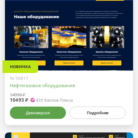
НОВИНКА
№ 98817
Нефтегазовое оборудование
14990 ₽
10493 ₽
420
баллов Плюса
Демоверсия
Подробнее