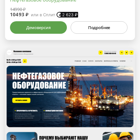
14990 ₽
10493 ₽
или в Сплит
2 623
₽
Демоверсия
Подробнее