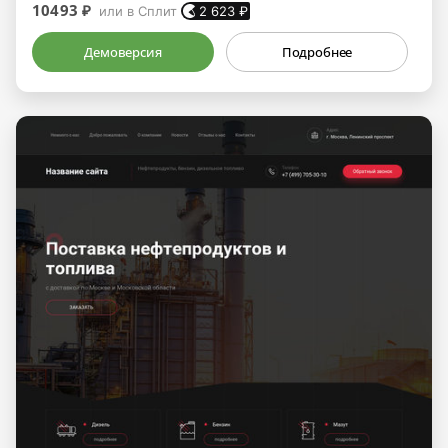
10493 ₽
или в Сплит
2 623
₽
Демоверсия
Подробнее