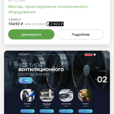
№ 102990
Монтаж, проектирование климатического
оборудования
14990 ₽
10493 ₽
или в Сплит
2 623
₽
Демоверсия
Подробнее