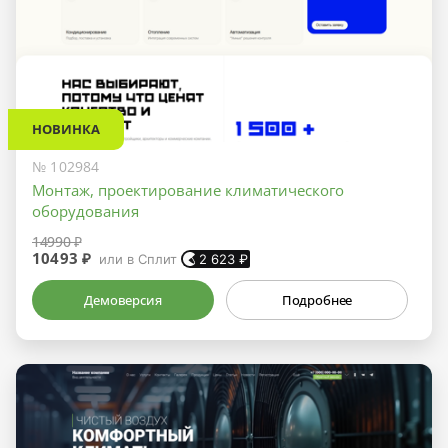
НОВИНКА
№ 102984
Монтаж, проектирование климатического
оборудования
14990 ₽
10493 ₽
или в Сплит
2 623
₽
Демоверсия
Подробнее