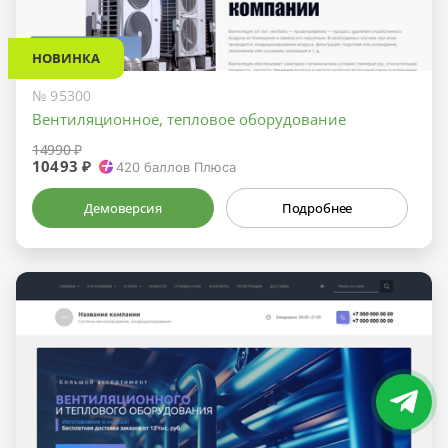
НОВИНКА
№ 95300
Вентиляционное, тепловое оборудование
14990 ₽
10493 ₽
420
баллов Плюса
Демоверсия
Подробнее