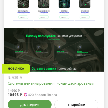
НОВИНКА
№ 93519
Системы вентилирования, кондиционирования
14990 ₽
10493 ₽
420
баллов Плюса
Демоверсия
Подробнее