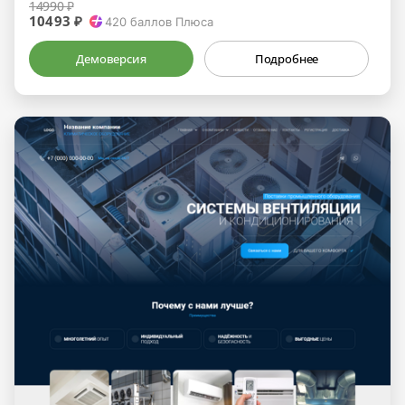
14990 ₽
10493 ₽
420
баллов Плюса
Демоверсия
Подробнее