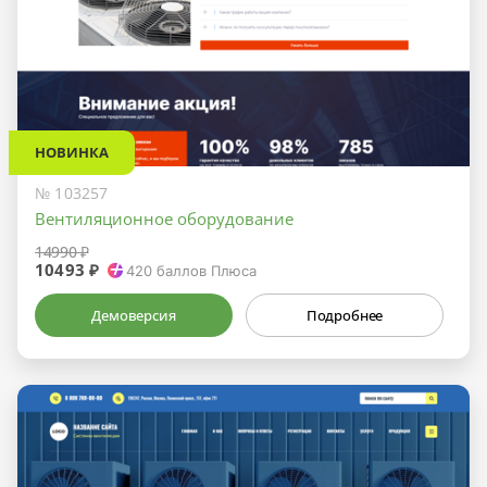
НОВИНКА
№ 103257
Вентиляционное оборудование
14990 ₽
10493 ₽
420
баллов Плюса
Демоверсия
Подробнее