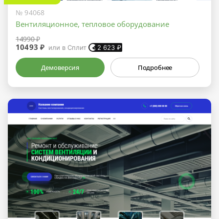
№ 94068
Вентиляционное, тепловое оборудование
14990 ₽
10493 ₽
или в Сплит
2 623
₽
Демоверсия
Подробнее