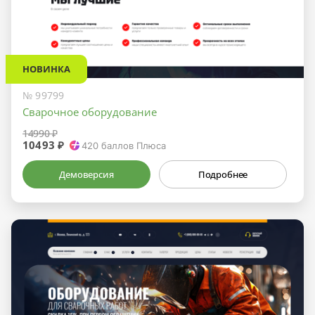
НОВИНКА
№ 99799
Сварочное оборудование
14990 ₽
10493 ₽
420
баллов Плюса
Демоверсия
Подробнее