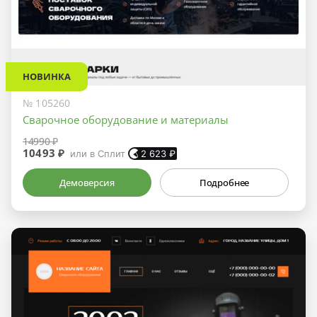
НОВИНКА
№ 105260
Сварочное оборудование и материалы
14990 ₽
10493 ₽
или в Сплит
2 623
₽
Демоверсия
Подробнее