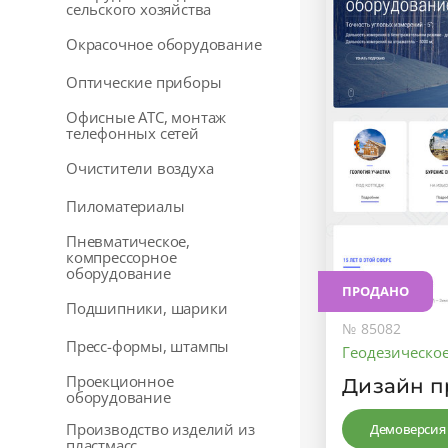
сельского хозяйства
Окрасочное оборудование
Оптические приборы
Офисные АТС, монтаж
телефонных сетей
Очистители воздуха
Пиломатериалы
Пневматическое,
компрессорное
оборудование
ПРОДАНО
Подшипники, шарики
№ 85082
Пресс-формы, штампы
Геодезическо
Проекционное
Дизайн п
оборудование
Производство изделий из
Демоверсия
пластмасс