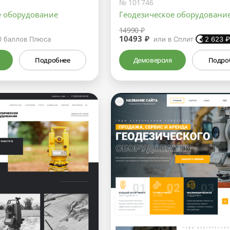
№ 101746
е оборудование
Геодезическое оборудовани
14990 ₽
10493 ₽
0
баллов Плюса
или в Сплит
2 623
Подробнее
Демоверсия
Подро