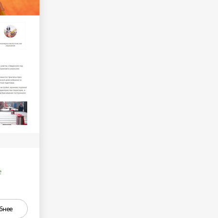
е
бнее