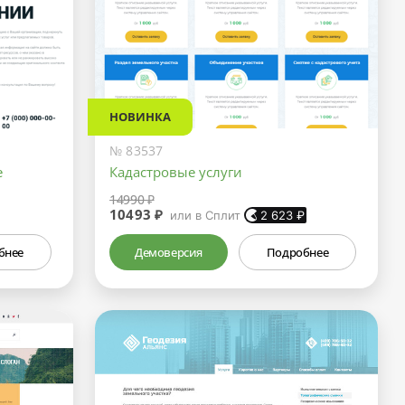
НОВИНКА
№ 83537
е
Кадастровые услуги
14990 ₽
10493 ₽
или в Сплит
2 623
₽
бнее
Демоверсия
Подробнее