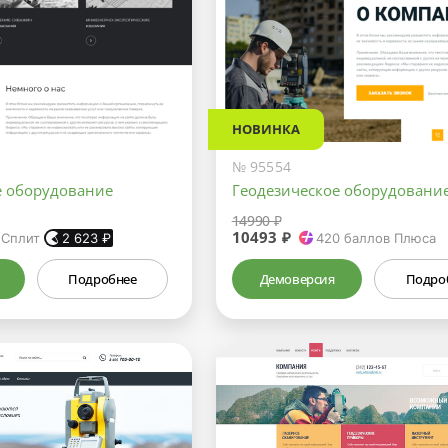
НОВИНКА
№ 95554
е оборудование
Геодезическое оборудовани
14990 ₽
10493 ₽
 Сплит
2 623
₽
420
баллов Плюса
Подробнее
Демоверсия
Подро