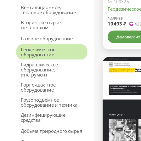
№ 100325
Вентиляционное,
Геодезическо
тепловое оборудование
14990 ₽
Вторичное сырье,
10493 ₽
42
металлолом
Демоверсия
Газовое оборудование
Геодезическое
оборудование
Гидравлическое
оборудование,
инструмент
Горно-шахтное
оборудование
Грузоподъемное
оборудование и техника
Дезинфицирующие
средства
Добыча природного сырья