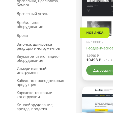
Древесина, целлюлоза,
бумага
Древесный уголь
Дробильное
оборудование
НОВИНКА
Дрова
№ 100802
Заточка, шлифовка
Геодезическо
режущих инструментов
14990 ₽
Звуковое, свето, видео-
10493 ₽
оборудование
или в
Измерительный
Демоверсия
инструмент
Кабельно-проводниковая
продукция
Каркасно-тентовые
конструкции
Кинооборудование,
аренда, продажа