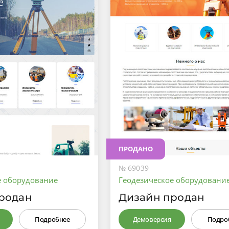
ПРОДАНО
№ 69039
е оборудование
Геодезическое оборудовани
родан
Дизайн продан
Подробнее
Демоверсия
Подро