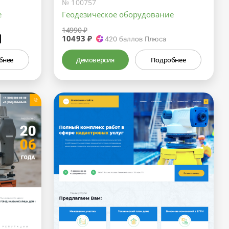
№ 100757
е
Геодезическое оборудование
14990 ₽
10493 ₽
₽
420
баллов Плюса
бнее
Демоверсия
Подробнее