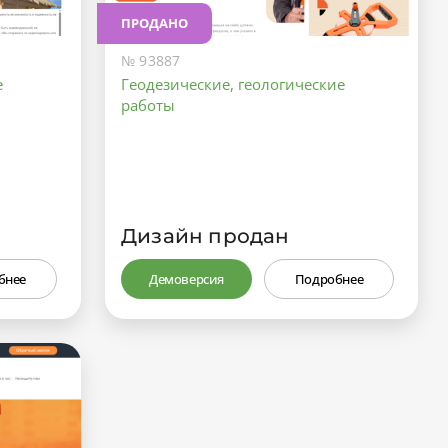
ПРОДАНО
№ 93887
е
Геодезические, геологические
работы
Дизайн продан
бнее
Демоверсия
Подробнее