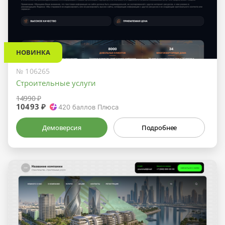
НОВИНКА
№ 106265
Строительные услуги
14990 ₽
10493 ₽
420
баллов Плюса
Демоверсия
Подробнее